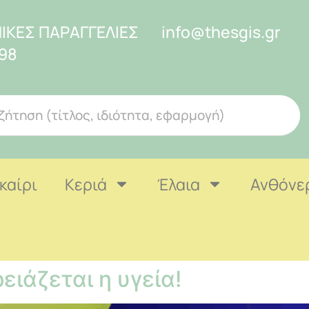
ΙΚΕΣ ΠΑΡΑΓΓΕΛΙΕΣ
info@thesgis.gr
98
καίρι
Κεριά
Έλαια
Ανθόνε
ειάζεται η υγεία!