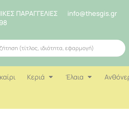
ΙΚΕΣ ΠΑΡΑΓΓΕΛΙΕΣ
info@thesgis.gr
98
καίρι
Κεριά
Έλαια
Ανθόνε