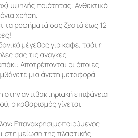
ox) υψηλής ποιότητας: Ανθεκτικό
όνια χρήση.
εί τα ροφήματά σας ζεστά έως 12
ρες!
δανικό μέγεθος για καφέ, τσάι ή
όλες σας τις ανάγκες.
απάκι: Αποτρέπονται οι όποιες
αμβάνετε μια άνετη μεταφορά
η στην αντιβακτηριακή επιφάνεια
ού, ο καθαρισμός γίνεται
λλον: Επαναχρησιμοποιούμενος
ει στη μείωση της πλαστικής