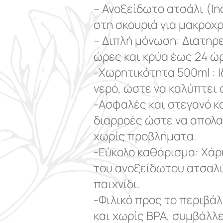
– Ανοξείδωτο ατσάλι (In
στη σκουριά για μακροχρ
– Διπλή μόνωση: Διατηρ
ώρες και κρύα έως 24 ώ
-Χωρητικότητα 500ml : Ι
νερό, ώστε να καλύπτει 
-Ασφαλές και στεγανό κ
διαρροές ώστε να απολ
χωρίς προβλήματα.
-Εύκολο καθάρισμα: Χάρ
του ανοξείδωτου ατσαλι
παιχνίδι.
-Φιλικό προς το περιβά
και χωρίς BPA, συμβάλλ