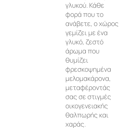
γλυκού. Κάθε
φορά που το
ανάβετε, ο χώρος
γεμίζει με ένα
γλυκό, ζεστό
άρωμα που
θυμίζει
φρεσκοψημένα
μελομακάρονα,
μεταφέροντάς
σας σε στιγμές
οικογενειακής
θαλπωρής και
χαράς.