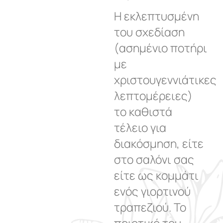
Η εκλεπτυσμένη
του σχεδίαση
(ασημένιο ποτήρι
με
χριστουγεννιάτικες
λεπτομέρειες)
το καθιστά
τέλειο για
διακόσμηση, είτε
στο σαλόνι σας
είτε ως κομμάτι
ενός γιορτινού
τραπεζιού. Το