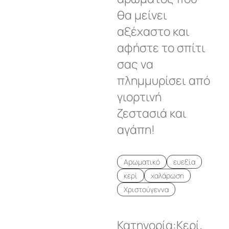
θα μείνει
αξέχαστο και
αφήστε το σπίτι
σας να
πλημμυρίσει από
γιορτινή
ζεστασιά και
αγάπη!
Αρωματικό
ευεξία
κερί
χαλάρωση
Χριστούγεννα
Κατηγορία:
Κερί
,