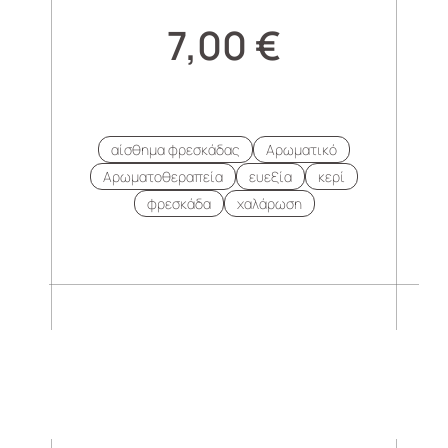
7,00
€
αίσθημα φρεσκάδας
Αρωματικό
Αρωματοθεραπεία
ευεξία
κερί
φρεσκάδα
χαλάρωση
.