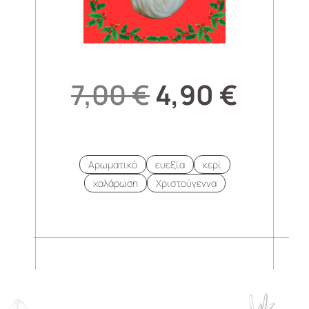
7,00
€
4,90
€
Αρωματικό
ευεξία
κερί
χαλάρωση
Χριστούγεννα
.