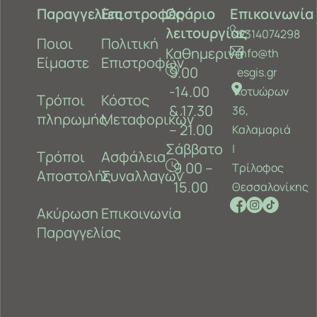
Παραγγελίες
Επιστροφές
Ωράριο
Επικοινωνία
λειτουργίας
2314074298
Ποιοι
Πολιτική
Καθημερινά
info@th
Είμαστε
Επιστροφών
9.00
esgis.gr
-14.00
Κοτυώρων
Τρόποι
Κόστος
& 17.30
36,
πληρωμής
Μεταφορικών
– 21.00
Καλαμαριά
Σάββατο
‎|
Τρόποι
Ασφάλεια
9.00 –
Τρίλοφος
Αποστολής
Συναλλαγών
15.00
Θεσσαλονίκης
Ακύρωση
Επικοινωνία
Παραγγελίας