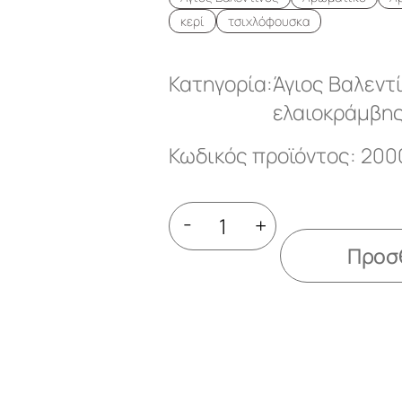
κερί
τσιχλόφουσκα
Κατηγορία:
Άγιος Βαλεντ
ελαιοκράμβη
Κωδικός προϊόντος: 200
-
+
Προσθ