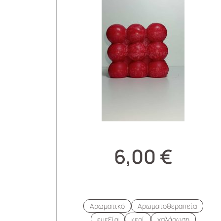
6,00
€
Αρωματικό
Αρωματοθεραπεία
ευεξία
κερί
χαλάρωση