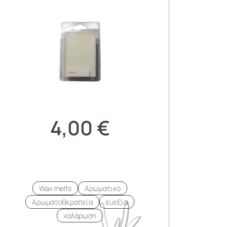
4,00
€
Wax melts
Αρωματικό
Αρωματοθεραπεία
ευεξία
χαλάρωση