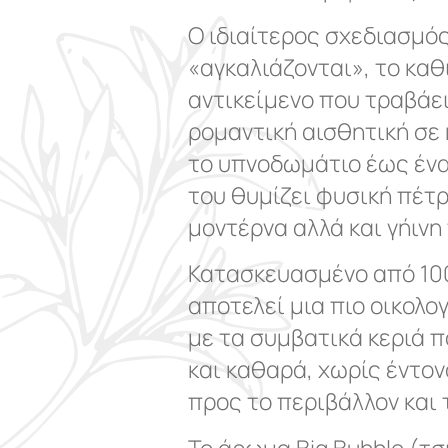
Ο ιδιαίτερος σχεδιασμός
«αγκαλιάζονται», το κα
αντικείμενο που τραβάε
ρομαντική αισθητική σε 
το υπνοδωμάτιο έως ένα
του θυμίζει φυσική πέτρ
μοντέρνα αλλά και γήιν
Κατασκευασμένο από 100
αποτελεί μια πιο οικολο
με τα συμβατικά κεριά 
και καθαρά, χωρίς έντον
προς το περιβάλλον και 
Το άρωμα Big Bubble (τ