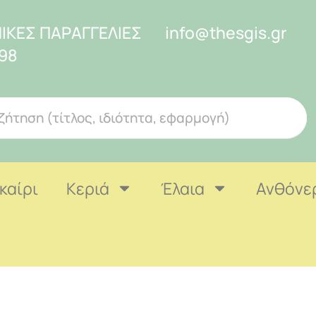
ΙΚΕΣ ΠΑΡΑΓΓΕΛΙΕΣ
info@thesgis.gr
98
καίρι
Κεριά
Έλαια
Ανθόνε