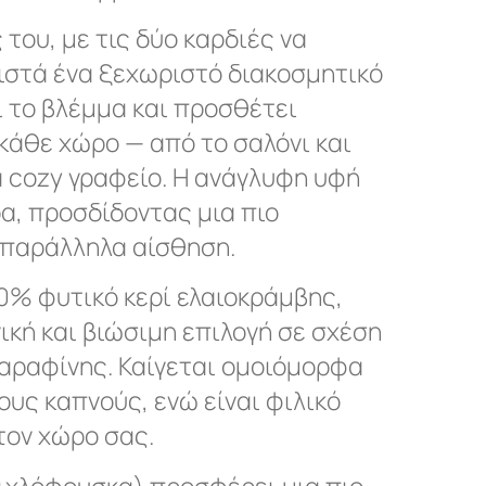
 του, με τις δύο καρδιές να
θιστά ένα ξεχωριστό διακοσμητικό
ι το βλέμμα και προσθέτει
κάθε χώρο — από το σαλόνι και
 cozy γραφείο. Η ανάγλυφη υφή
α, προσδίδοντας μια πιο
η παράλληλα αίσθηση.
% φυτικό κερί ελαιοκράμβης,
γική και βιώσιμη επιλογή σε σχέση
παραφίνης. Καίγεται ομοιόμορφα
ους καπνούς, ενώ είναι φιλικό
τον χώρο σας.
σιχλόφουσκα) προσφέρει μια πιο