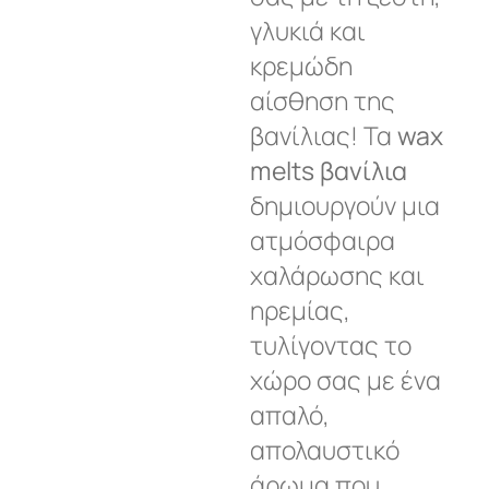
γλυκιά και
κρεμώδη
αίσθηση της
βανίλιας! Τα
wax
melts βανίλια
δημιουργούν μια
ατμόσφαιρα
χαλάρωσης και
ηρεμίας,
τυλίγοντας το
χώρο σας με ένα
απαλό,
απολαυστικό
άρωμα που