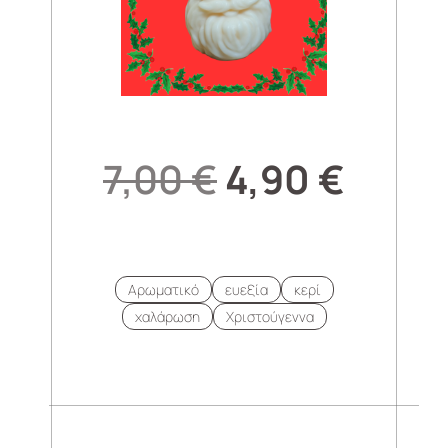
7,00
€
4,90
€
Αρωματικό
ευεξία
κερί
χαλάρωση
Χριστούγεννα
.