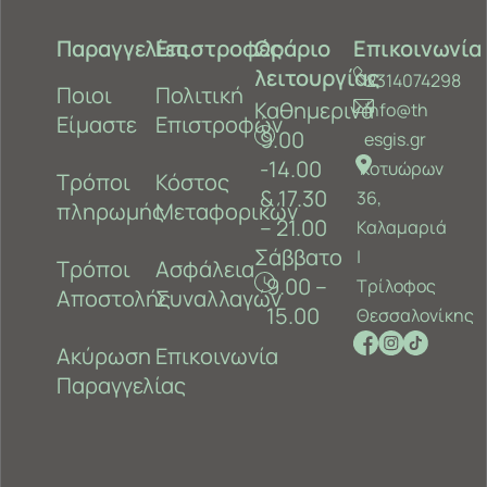
Παραγγελίες
Επιστροφές
Ωράριο
Επικοινωνία
λειτουργίας
2314074298
Ποιοι
Πολιτική
Καθημερινά
info@th
Είμαστε
Επιστροφών
9.00
esgis.gr
-14.00
Κοτυώρων
Τρόποι
Κόστος
& 17.30
36,
πληρωμής
Μεταφορικών
– 21.00
Καλαμαριά
Σάββατο
‎|
Τρόποι
Ασφάλεια
9.00 –
Τρίλοφος
Αποστολής
Συναλλαγών
15.00
Θεσσαλονίκης
Ακύρωση
Επικοινωνία
Παραγγελίας