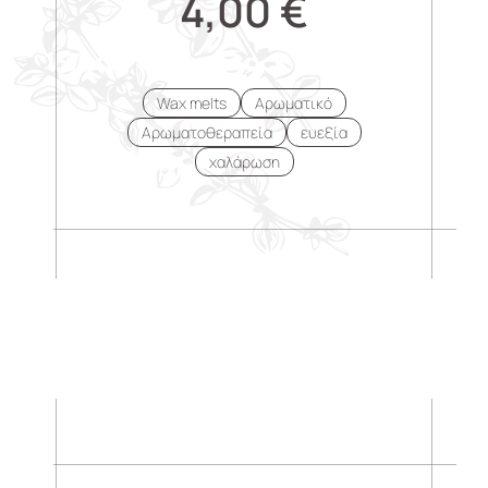
4,00
€
Wax melts
Αρωματικό
Αρωματοθεραπεία
ευεξία
χαλάρωση
.
.