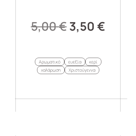
5,00
€
3,50
€
Αρωματικό
ευεξία
κερί
χαλάρωση
Χριστούγεννα
.