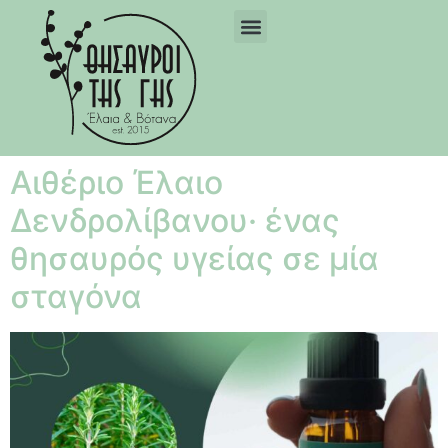
Αιθέριο Έλαιο
Δενδρολίβανου· ένας
θησαυρός υγείας σε μία
σταγόνα