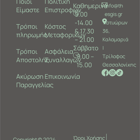
Ποιοι
Πολιτική
Καθημερινά
info@th
Είμαστε
Επιστροφών
9.00
esgis.gr
-14.00
Κοτυώρων
Τρόποι
Κόστος
& 17.30
36,
πληρωμής
Μεταφορικών
– 21.00
Καλαμαριά
Σάββατο
‎|
Τρόποι
Ασφάλεια
9.00 –
Τρίλοφος
Αποστολής
Συναλλαγών
15.00
Θεσσαλονίκης
Ακύρωση
Επικοινωνία
Παραγγελίας
Όροι Χρήσης
Copyright © 2024