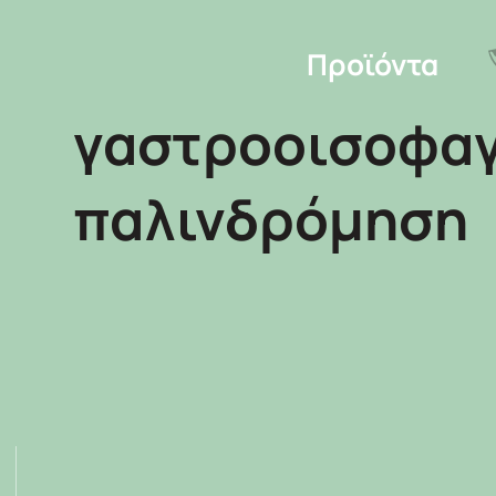
Προϊόντα
γαστροοισοφαγ
παλινδρόμηση