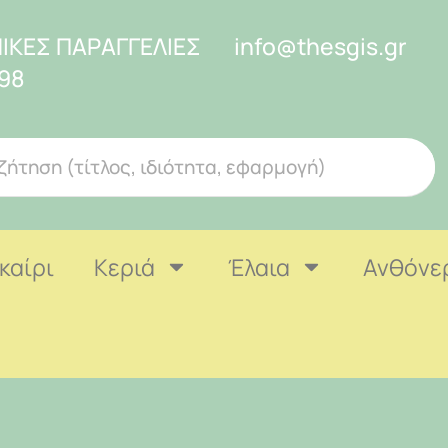
ΙΚΕΣ ΠΑΡΑΓΓΕΛΙΕΣ
info@thesgis.gr
98
καίρι
Κεριά
Έλαια
Ανθόνε