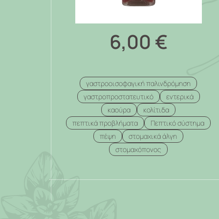
6,00
€
γαστροοισοφαγική παλινδρόμηση
γαστροπροστατευτικό
εντερικά
καούρα
κολίτιδα
πεπτικά προβλήματα
Πεπτικό σύστημα
πέψη
στομαχικά άλγη
στομαχόπονος
.