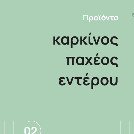
Προϊόντα
καρκίνος
παχέος
εντέρου
02