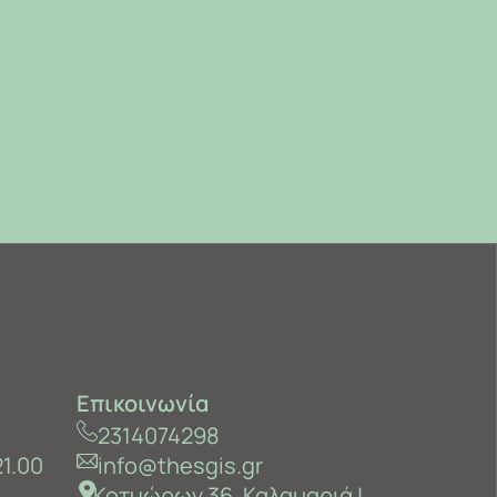
Επικοινωνία
2314074298
21.00
info@thesgis.gr
Κοτυώρων 36, Καλαμαριά ‎|