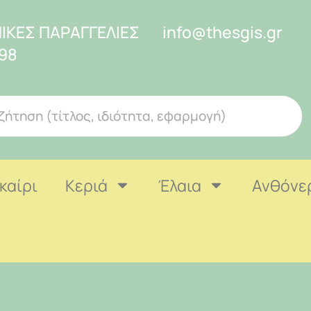
ΙΚΕΣ ΠΑΡΑΓΓΕΛΙΕΣ
info@thesgis.gr
98
καίρι
Κεριά
Έλαια
Ανθόνε