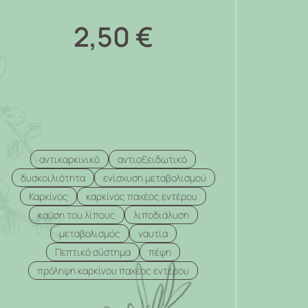
2,50
€
αντικαρκινικό
αντιοξειδωτικό
δυσκοιλιότητα
ενίσχυση μεταβολισμού
Καρκίνος
καρκίνος παχέος εντέρου
καύση του λίπους
λιποδιάλυση
μεταβολισμός
ναυτία
Πεπτικό σύστημα
πέψη
πρόληψη καρκίνου παχέος εντέρου