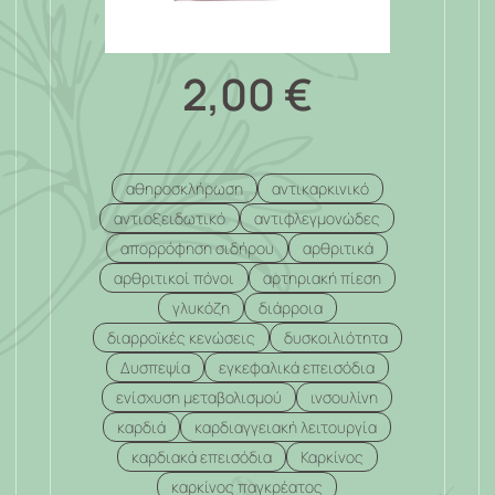
2,00
€
αθηροσκλήρωση
αντικαρκινικό
αντιοξειδωτικό
αντιφλεγμονώδες
απορρόφηση σιδήρου
αρθριτικά
αρθριτικοί πόνοι
αρτηριακή πίεση
γλυκόζη
διάρροια
διαρροϊκές κενώσεις
δυσκοιλιότητα
Δυσπεψία
εγκεφαλικά επεισόδια
ενίσχυση μεταβολισμού
ινσουλίνη
καρδιά
καρδιαγγειακή λειτουργία
καρδιακά επεισόδια
Καρκίνος
καρκίνος παγκρέατος