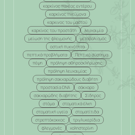
καρκίνος παχέος εντέρου
καρκίνος πνεύμονα
καρκινος του μαστού
καρκίνος του προστάτη
λευχαιμία
μείωση της φλεγμονής
μεταβολισμός
οστική πυκνότητα
πεπτικά προβλήματα
Πεπτικό σύστημα
πέψη
πρόληψη αθηροσκλήρωσης
πρόληψη λευχαιμίας
πρόληψη σακχαρώδους διαβήτη
προστασία DNA
σάκχαρο
σακχαρώδης διαβήτης
Σίδηρος
στόμα
στοματικά έλκη
στοματική υγεία
στοματίτιδα
στρεπτόκοκκος
τριγλυκερίδια
φλεγμονές
χοληστερίνη