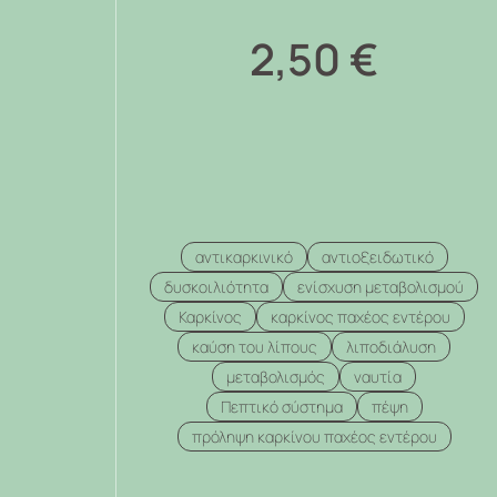
2,50
€
αντικαρκινικό
αντιοξειδωτικό
δυσκοιλιότητα
ενίσχυση μεταβολισμού
Καρκίνος
καρκίνος παχέος εντέρου
καύση του λίπους
λιποδιάλυση
μεταβολισμός
ναυτία
Πεπτικό σύστημα
πέψη
πρόληψη καρκίνου παχέος εντέρου