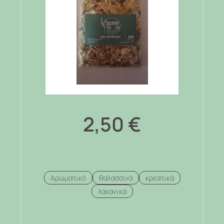
2,50
€
Αρωματικό
θαλασσινά
κρεατικά
λαχανικά