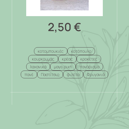
2,50
€
κοτομπουκιές
κοτόπουλο
κουρκουμάς
κρέας
κροκέτες
λαχανικά
μαγειρική
πανάρισμα
πανέ
Παστίτσιο
φιλέτο
Φρυγανιά
.