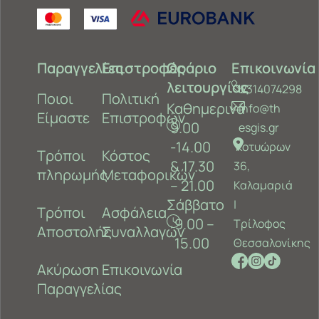
Παραγγελίες
Επιστροφές
Ωράριο
Επικοινωνία
λειτουργίας
2314074298
Ποιοι
Πολιτική
Καθημερινά
info@th
Είμαστε
Επιστροφών
9.00
esgis.gr
-14.00
Κοτυώρων
Τρόποι
Κόστος
& 17.30
36,
πληρωμής
Μεταφορικών
– 21.00
Καλαμαριά
Σάββατο
‎|
Τρόποι
Ασφάλεια
9.00 –
Τρίλοφος
Αποστολής
Συναλλαγών
15.00
Θεσσαλονίκης
Ακύρωση
Επικοινωνία
Παραγγελίας