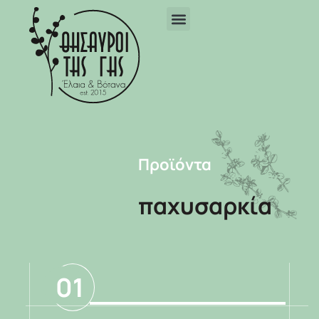
Προϊόντα
παχυσαρκία
01