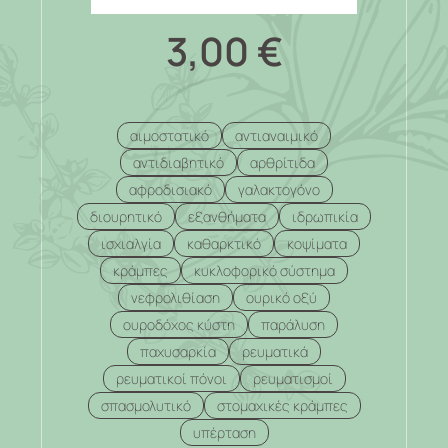
3,00
€
αιμοστατικό
αντιαναιμικό
αντιδιαβητικό
αρθρίτιδα
αφροδισιακό
γαλακτογόνο
διουρητικό
εξανθήματα
ιδρωπικία
ισχιαλγία
καθαρκτικό
κοψίματα
κράμπες
κυκλοφορικό σύστημα
νεφρολιθίαση
ουρικό οξύ
ουροδόχος κύστη
παράλυση
παχυσαρκία
ρευματικά
ρευματικοί πόνοι
ρευματισμοί
σπασμολυτικό
στομαχικές κράμπες
υπέρταση