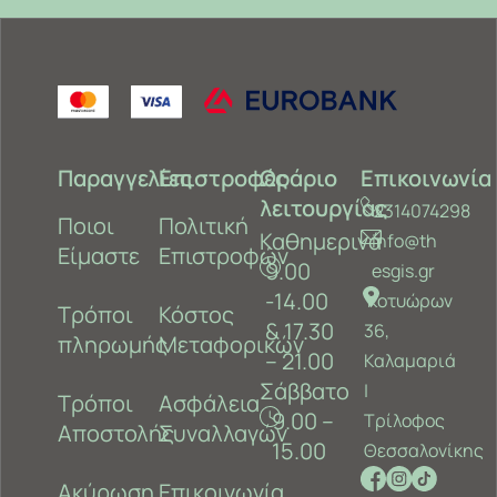
Παραγγελίες
Επιστροφές
Ωράριο
Επικοινωνία
λειτουργίας
2314074298
Ποιοι
Πολιτική
Καθημερινά
info@th
Είμαστε
Επιστροφών
9.00
esgis.gr
-14.00
Κοτυώρων
Τρόποι
Κόστος
& 17.30
36,
πληρωμής
Μεταφορικών
– 21.00
Καλαμαριά
Σάββατο
‎|
Τρόποι
Ασφάλεια
9.00 –
Τρίλοφος
Αποστολής
Συναλλαγών
15.00
Θεσσαλονίκης
Ακύρωση
Επικοινωνία