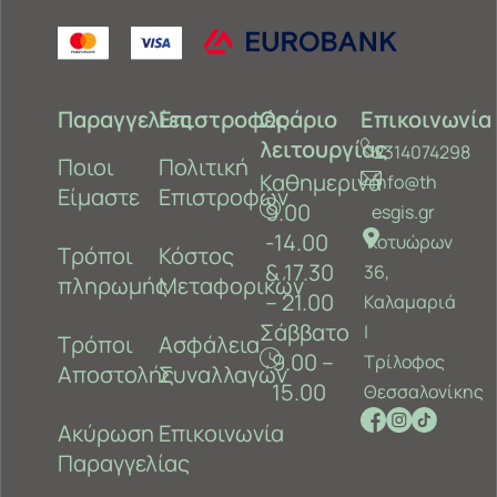
Παραγγελίες
Επιστροφές
Ωράριο
Επικοινωνία
λειτουργίας
2314074298
Ποιοι
Πολιτική
Καθημερινά
info@th
Είμαστε
Επιστροφών
9.00
esgis.gr
-14.00
Κοτυώρων
Τρόποι
Κόστος
& 17.30
36,
πληρωμής
Μεταφορικών
– 21.00
Καλαμαριά
Σάββατο
‎|
Τρόποι
Ασφάλεια
9.00 –
Τρίλοφος
Αποστολής
Συναλλαγών
15.00
Θεσσαλονίκης
Ακύρωση
Επικοινωνία
Παραγγελίας