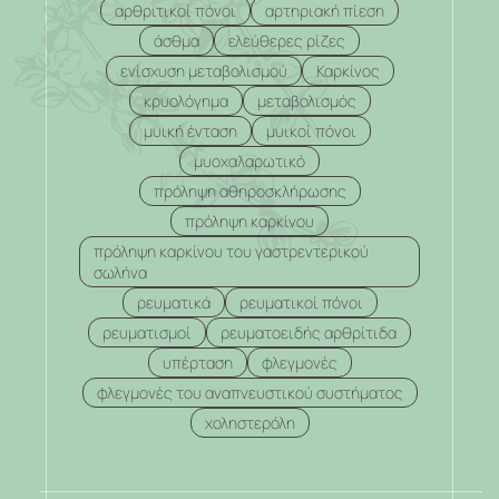
αρθριτικοί πόνοι
αρτηριακή πίεση
άσθμα
ελεύθερες ρίζες
ενίσχυση μεταβολισμού
Καρκίνος
κρυολόγημα
μεταβολισμός
μυική ένταση
μυικοί πόνοι
μυοχαλαρωτικό
πρόληψη αθηροσκλήρωσης
πρόληψη καρκίνου
πρόληψη καρκίνου του γαστρεντερικού
σωλήνα
ρευματικά
ρευματικοί πόνοι
ρευματισμοί
ρευματοειδής αρθρίτιδα
υπέρταση
φλεγμονές
φλεγμονές του αναπνευστικού συστήματος
χοληστερόλη