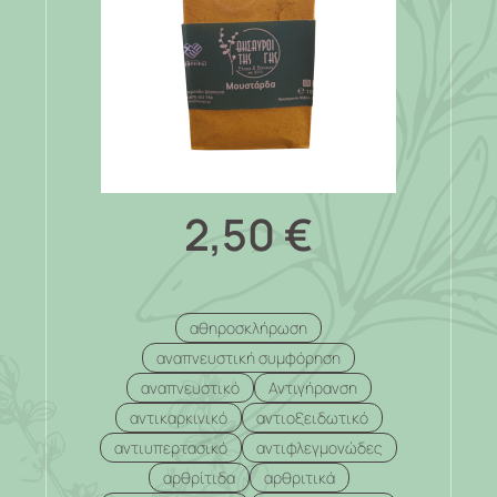
2,50
€
αθηροσκλήρωση
αναπνευστική συμφόρηση
αναπνευστικό
Αντιγήρανση
αντικαρκινικό
αντιοξειδωτικό
αντιυπερτασικό
αντιφλεγμονώδες
αρθρίτιδα
αρθριτικά