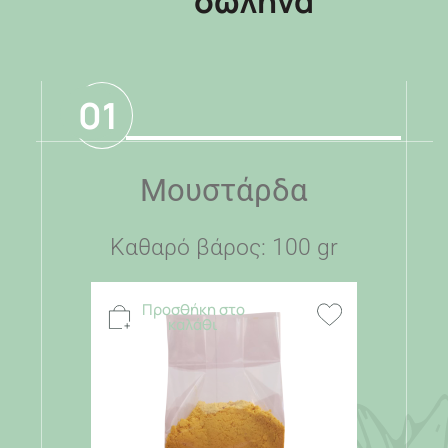
σωλήνα
01
Μουστάρδα
Καθαρό βάρος: 100 gr
Προσθήκη στο
καλάθι