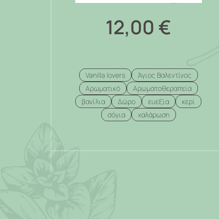
12,00
€
Vanilla lovers
Άγιος Βαλεντίνος
Αρωματικό
Αρωματοθεραπεία
βανίλια
Δώρο
ευεξία
κερί
σόγια
χαλάρωση
.