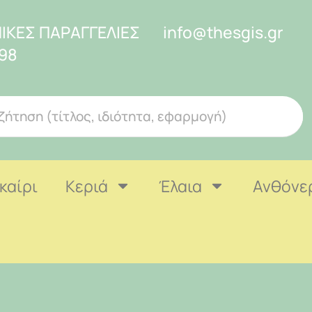
ΙΚΕΣ ΠΑΡΑΓΓΕΛΙΕΣ
info@thesgis.gr
98
καίρι
Κεριά
Έλαια
Ανθόνε