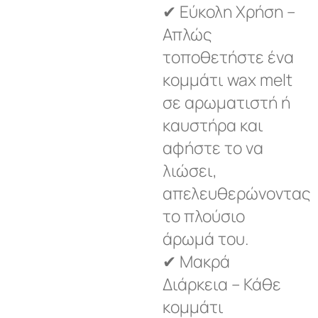
✔ Εύκολη Χρήση –
Απλώς
τοποθετήστε ένα
κομμάτι wax melt
σε αρωματιστή ή
καυστήρα και
αφήστε το να
λιώσει,
απελευθερώνοντας
το πλούσιο
άρωμά του.
✔ Μακρά
Διάρκεια – Κάθε
κομμάτι