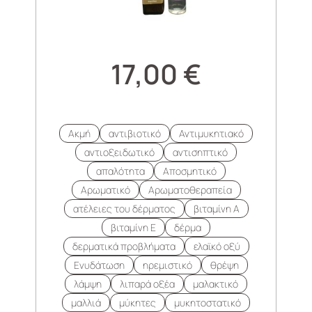
17,00
€
Ακμή
αντιβιοτικό
Αντιμυκητιακό
αντιοξειδωτικό
αντισηπτικό
απαλότητα
Αποσμητικό
Αρωματικό
Αρωματοθεραπεία
ατέλειες του δέρματος
βιταμίνη Α
βιταμίνη Ε
δέρμα
δερματικά προβλήματα
ελαϊκό οξύ
Ενυδάτωση
ηρεμιστικό
θρέψη
λάμψη
λιπαρά οξέα
μαλακτικό
μαλλιά
μύκητες
μυκητοστατικό