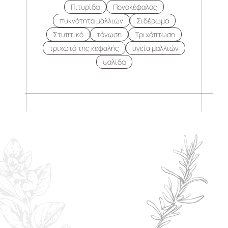
Πιτυρίδα
Πονοκέφαλος
πυκνότητα μαλλιών
Σιδέρωμα
Στυπτικό
τόνωση
Τριχόπτωση
τριχωτό της κεφαλής
υγεία μαλλιών
ψαλίδα
.