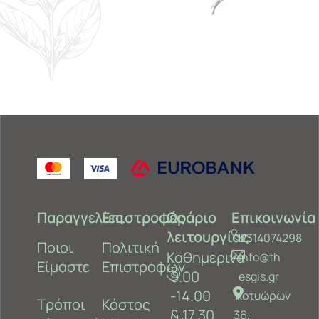
Παραγγελίες
Επιστροφές
Ωράριο
Επικοινωνία
λειτουργίας
2314074298
Ποιοι
Πολιτική
Καθημερινά
info@th
Είμαστε
Επιστροφών
9.00
esgis.gr
-14.00
Κοτυώρων
Τρόποι
Κόστος
& 17.30
36,