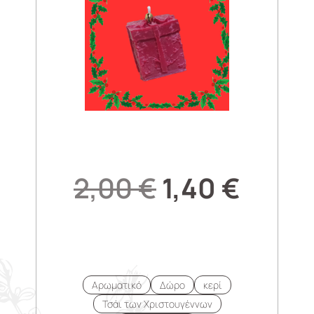
2,00
€
1,40
€
Αρωματικό
Δώρο
κερί
Τσάι των Χριστουγέννων