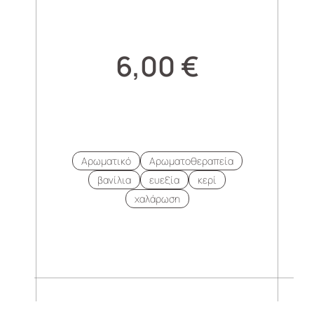
6,00
€
Αρωματικό
Αρωματοθεραπεία
βανίλια
ευεξία
κερί
χαλάρωση
.