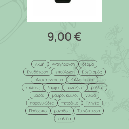
9,00
€
Ακμή
Αντιγήρανση
δέρμα
Ενυδάτωση
επούλωση
Ερεθισμός
ηλιακό έγκαυμα
Καλλοπισμός
κηλίδες
λάμψη
μαλάξεις
μαλλιά
μασάζ
μαύροι κύκλοι
νύχια
παρανυχίδες
πετσάκια
Πληγές
Πρόσωπο
ραγάδες
Τριχόπτωση
ψαλίδα