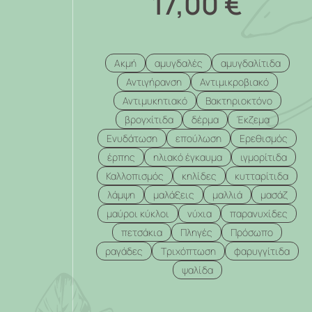
17,00
€
Ακμή
αμυγδαλές
αμυγδαλίτιδα
Αντιγήρανση
Αντιμικροβιακό
Αντιμυκητιακό
Βακτηριοκτόνο
βρογχίτιδα
δέρμα
Έκζεμα
Ενυδάτωση
επούλωση
Ερεθισμός
έρπης
ηλιακό έγκαυμα
ιγμορίτιδα
Καλλοπισμός
κηλίδες
κυτταρίτιδα
λάμψη
μαλάξεις
μαλλιά
μασάζ
μαύροι κύκλοι
νύχια
παρανυχίδες
πετσάκια
Πληγές
Πρόσωπο
ραγάδες
Τριχόπτωση
φαρυγγίτιδα
ψαλίδα