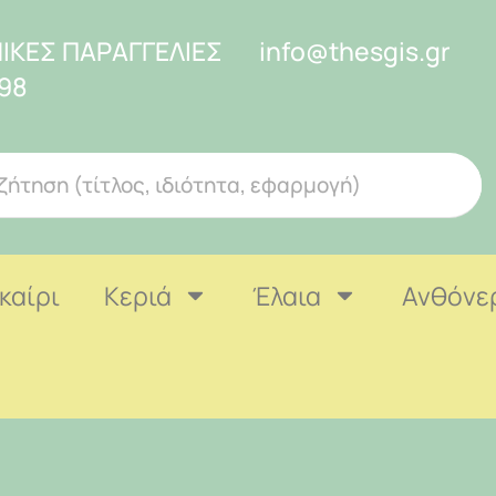
ΙΚΕΣ ΠΑΡΑΓΓΕΛΙΕΣ
info@thesgis.gr
98
καίρι
Κεριά
Έλαια
Ανθόνε