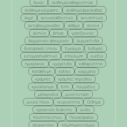
Άγχος
αίσθημα καθαριότητας
αίσθημα κούρασης
αίσθημα φρεσκάδας
Ακμή
αντικαταθλιπτικό
αντισηπτικό
αντιφλεγμονώδες
άσθμα
ατονία
αϋπνία
βήχας
γρατζουνιές
δερματικές φλεγμονές
Δερματίτιδα
διαταραχές ύπνου
Έγκαυμα
Εκδορές
εντομοαπωθητικό
επούλωση
ευεξία
ημικρανίες
ιγμορίτιδα
καθαριότητα
Κατάθλιψη
κόλλες
κοψίματα
κράμπες
κράμπες περιόδου
κρυολόγημα
λίπη
Λοιμώξεις
μελαγχολία
μυική ένταση
μυικοί πόνοι
νευρικότητα
Οίδημα
οργανικός διαλύτης
ουλές
ποιότητα ύπνου
Πονοκέφαλος
σκοροκτόνο
τσίμπημα εντόμων