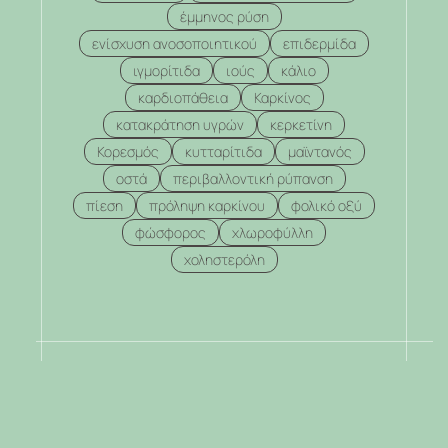
έμμηνος ρύση
ενίσχυση ανοσοποιητικού
επιδερμίδα
ιγμορίτιδα
ιούς
κάλιο
καρδιοπάθεια
Καρκίνος
κατακράτηση υγρών
κερκετίνη
Κορεσμός
κυτταρίτιδα
μαϊντανός
οστά
περιβαλλοντική ρύπανση
πίεση
πρόληψη καρκίνου
φολικό οξύ
φώσφορος
χλωροφύλλη
χοληστερόλη
.