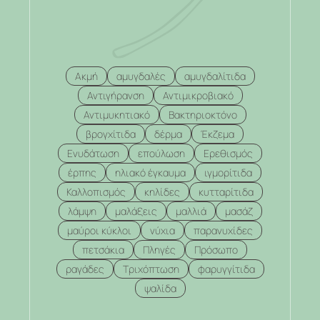
Ακμή
αμυγδαλές
αμυγδαλίτιδα
Αντιγήρανση
Αντιμικροβιακό
Αντιμυκητιακό
Βακτηριοκτόνο
βρογχίτιδα
δέρμα
Έκζεμα
Ενυδάτωση
επούλωση
Ερεθισμός
έρπης
ηλιακό έγκαυμα
ιγμορίτιδα
Καλλοπισμός
κηλίδες
κυτταρίτιδα
λάμψη
μαλάξεις
μαλλιά
μασάζ
μαύροι κύκλοι
νύχια
παρανυχίδες
πετσάκια
Πληγές
Πρόσωπο
ραγάδες
Τριχόπτωση
φαρυγγίτιδα
ψαλίδα