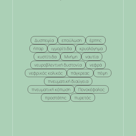
Δυσπεψία
επούλωση
έρπης
ήπαρ
ιγμορίτιδα
κρυολόγημα
κυστίτιδα
Μνήμη
ναυτία
νευροβλεντική δυστονία
νεφρά
νεφρικός κολικός
πάγκρεας
πέψη
πνευματική διαύγεια
πνευματική κόπωση
Πονοκέφαλος
προστάτης
πυρετός