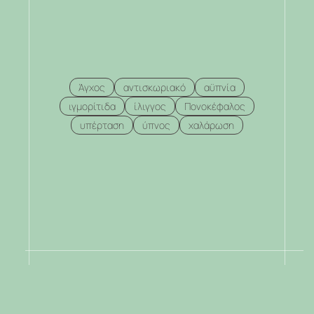
Άγχος
αντισκωριακό
αϋπνία
ιγμορίτιδα
ίλιγγος
Πονοκέφαλος
υπέρταση
ύπνος
χαλάρωση
.