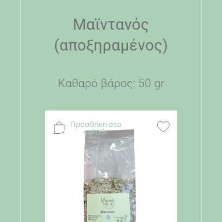
Μαϊντανός
(αποξηραμένος)
Καθαρό βάρος: 50 gr
Προσθήκη στο
καλάθι