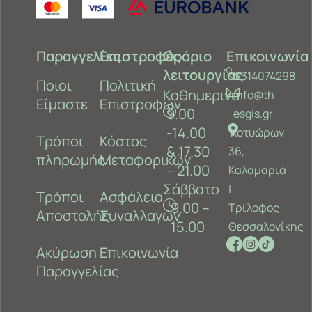
Παραγγελίες
Επιστροφές
Ωράριο
Επικοινωνία
λειτουργίας
2314074298
Ποιοι
Πολιτική
Καθημερινά
info@th
Είμαστε
Επιστροφών
9.00
esgis.gr
-14.00
Κοτυώρων
Τρόποι
Κόστος
& 17.30
36,
πληρωμής
Μεταφορικών
– 21.00
Καλαμαριά
Σάββατο
‎|
Τρόποι
Ασφάλεια
9.00 –
Τρίλοφος
Αποστολής
Συναλλαγών
15.00
Θεσσαλονίκης
Ακύρωση
Επικοινωνία
Παραγγελίας