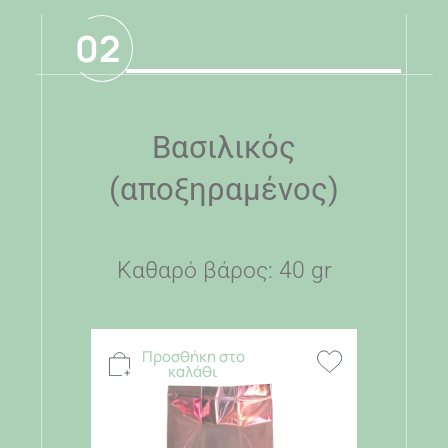
02
Βασιλικός
(αποξηραμένος)
Καθαρό βάρος: 40 gr
Προσθήκη στο
καλάθι