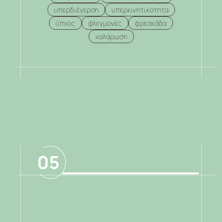
υπερδιέγερση
υπερκινητικότητα
ύπνος
φλεγμονές
φρεσκάδα
χαλάρωση
.
05