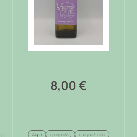
8,00
€
Ακμή
αμυγδαλές
αμυγδαλίτιδα