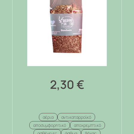
2,30
€
αέρια
αντικαταρροϊκό
αποσυμφορητικό
αποχρεμπτικό
ασθένειες
άσθμα
βήχας