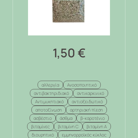
1,50
€
αλλεργία
Ανοσοποιητικό
αντιβακτηριδιακό
αντικαρκινικό
Αντιμυκητιακό
αντιοξειδωτικό
αποτοξίνωση
αρτηριακή πίεση
ασβέστιο
άσθμα
β-καροτένιο
βιταμίνες
βιταμίνη C
βιταμίνη Α
διουρητικό
εμμηνορροϊκός κύκλος