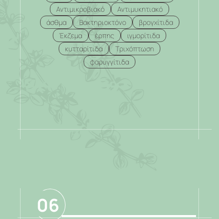
Αντιμικροβιακό
Αντιμυκητιακό
άσθμα
Βακτηριοκτόνο
βρογχίτιδα
Έκζεμα
έρπης
ιγμορίτιδα
κυτταρίτιδα
Τριχόπτωση
φαρυγγίτιδα
.
06