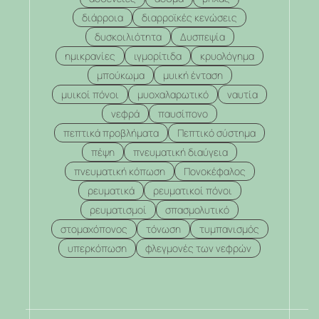
διάρροια
διαρροϊκές κενώσεις
δυσκοιλιότητα
Δυσπεψία
ημικρανίες
ιγμορίτιδα
κρυολόγημα
μπούκωμα
μυική ένταση
μυικοί πόνοι
μυοχαλαρωτικό
ναυτία
νεφρά
παυσίπονο
πεπτικά προβλήματα
Πεπτικό σύστημα
πέψη
πνευματική διαύγεια
πνευματική κόπωση
Πονοκέφαλος
ρευματικά
ρευματικοί πόνοι
ρευματισμοί
σπασμολυτικό
στομαχόπονος
τόνωση
τυμπανισμός
υπερκόπωση
φλεγμονές των νεφρών