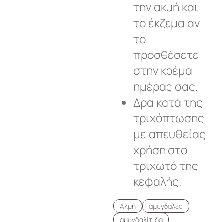
την ακμή και
το έκζεμα αν
το
προσθέσετε
στην κρέμα
ημέρας σας.
Δρα κατά της
τριχόπτωσης
με απευθείας
χρήση στο
τριχωτό της
κεφαλής.
Ακμή
αμυγδαλές
αμυγδαλίτιδα