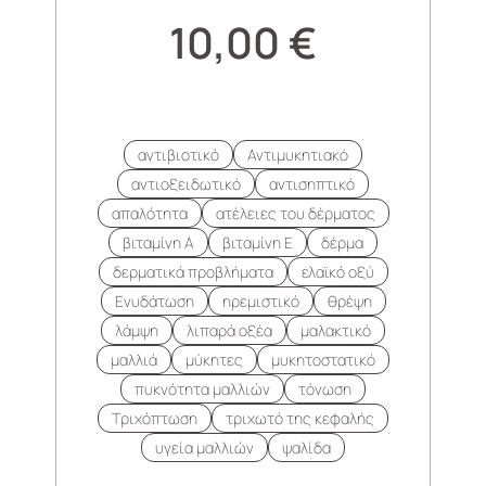
10,00
€
αντιβιοτικό
Αντιμυκητιακό
αντιοξειδωτικό
αντισηπτικό
απαλότητα
ατέλειες του δέρματος
βιταμίνη Α
βιταμίνη Ε
δέρμα
δερματικά προβλήματα
ελαϊκό οξύ
Ενυδάτωση
ηρεμιστικό
θρέψη
λάμψη
λιπαρά οξέα
μαλακτικό
μαλλιά
μύκητες
μυκητοστατικό
πυκνότητα μαλλιών
τόνωση
Τριχόπτωση
τριχωτό της κεφαλής
υγεία μαλλιών
ψαλίδα