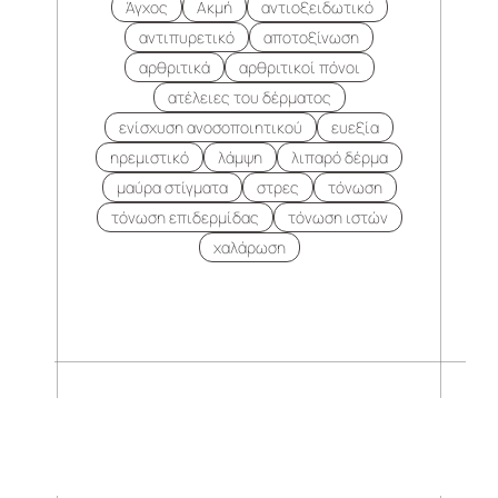
Άγχος
Ακμή
αντιοξειδωτικό
αντιπυρετικό
αποτοξίνωση
αρθριτικά
αρθριτικοί πόνοι
ατέλειες του δέρματος
ενίσχυση ανοσοποιητικού
ευεξία
ηρεμιστικό
λάμψη
λιπαρό δέρμα
μαύρα στίγματα
στρες
τόνωση
τόνωση επιδερμίδας
τόνωση ιστών
χαλάρωση
.