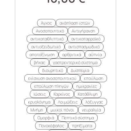
Άγχος
ανάπλαση ιστών
Ανοσοποιητικό
Αντιγήρανση
αντικαταθλιπτικό
αντικαταρροϊκό
αντιοξειδωτικό
αντισπασμωδικό
αποτοξίνωση
αρθριτικά
αϋπνία
βήχας
γαστρεντερικό σύστημα
διουρητικό
Δυσπεψία
ενίσχυση ανοσοποιητικού
επούλωση
επούλωση πληγών
ημικρανίες
Ιώσεις
Καρκίνος
Κατάθλιψη
κρυολόγημα
Λοιμώξεις
λόξυγγας
Μνήμη
μυικοί πόνοι
νευραλγία
Ομορφιά
Πεπτικό σύστημα
Πονοκέφαλος
πρηξίματα