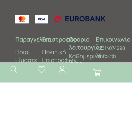
Παραγγελίες
Επιστροφές
Ωράριο
Επικοινωνία
λειτουργίας
2314074298
Ποιοι
Πολιτική
Καθημερινά
info@th
Είμαστε
Επιστροφών
9.00
esgis.gr
-14.00
Κοτυώρων
Τρόποι
Κόστος
& 17.30
36,
πληρωμής
Μεταφορικών
– 21.00
Καλαμαριά
Σάββατο
‎|
Τρόποι
Ασφάλεια
9.00 –
Τρίλοφος
Αποστολής
Συναλλαγών
15.00
Θεσσαλονίκης
Ακύρωση
Επικοινωνία
Παραγγελίας