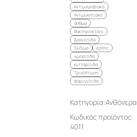
Αντιμικροβιακό
Αντιμυκητιακό
άσθμα
Βακτηριοκτόνο
βρογχίτιδα
Έκζεμα
έρπης
ιγμορίτιδα
κυτταρίτιδα
Τριχόπτωση
φαρυγγίτιδα
Κατηγορία:
Ανθόνερα
Κωδικός προϊόντος:
4011