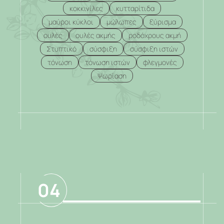
κοκκινίλες
κυτταρίτιδα
μαύροι κύκλοι
μώλωπες
ξύρισμα
ουλές
ουλές ακμής
ροδόχρους ακμή
Στυπτικό
σύσφιξη
σύσφιξη ιστών
τόνωση
τόνωση ιστών
φλεγμονές
Ψωρίαση
.
04