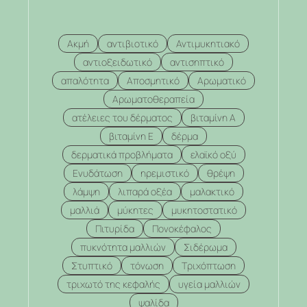
Ακμή
αντιβιοτικό
Αντιμυκητιακό
αντιοξειδωτικό
αντισηπτικό
απαλότητα
Αποσμητικό
Αρωματικό
Αρωματοθεραπεία
ατέλειες του δέρματος
βιταμίνη Α
βιταμίνη Ε
δέρμα
δερματικά προβλήματα
ελαϊκό οξύ
Ενυδάτωση
ηρεμιστικό
θρέψη
λάμψη
λιπαρά οξέα
μαλακτικό
μαλλιά
μύκητες
μυκητοστατικό
Πιτυρίδα
Πονοκέφαλος
πυκνότητα μαλλιών
Σιδέρωμα
Στυπτικό
τόνωση
Τριχόπτωση
τριχωτό της κεφαλής
υγεία μαλλιών
ψαλίδα