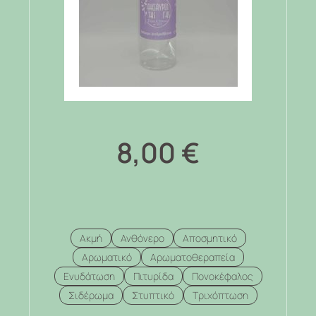
8,00
€
Ακμή
Ανθόνερο
Αποσμητικό
Αρωματικό
Αρωματοθεραπεία
Ενυδάτωση
Πιτυρίδα
Πονοκέφαλος
Σιδέρωμα
Στυπτικό
Τριχόπτωση