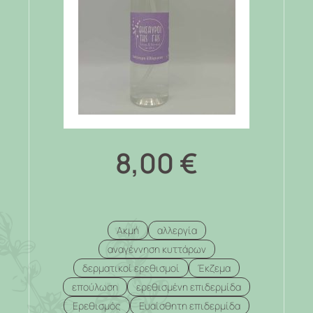
8,00
€
Ακμή
αλλεργία
αναγέννηση κυττάρων
δερματικοί ερεθισμοί
Έκζεμα
επούλωση
ερεθισμένη επιδερμίδα
Ερεθισμός
Ευαίσθητη επιδερμίδα