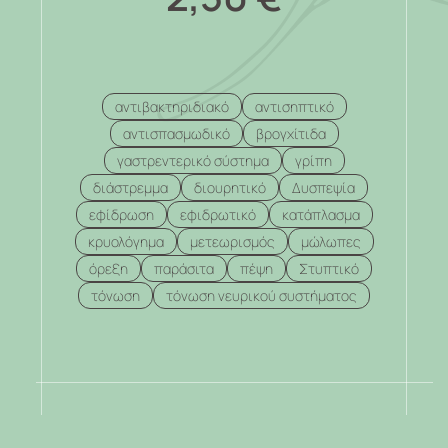
αντιβακτηριδιακό
αντισηπτικό
αντισπασμωδικό
βρογχίτιδα
γαστρεντερικό σύστημα
γρίπη
διάστρεμμα
διουρητικό
Δυσπεψία
εφίδρωση
εφιδρωτικό
κατάπλασμα
κρυολόγημα
μετεωρισμός
μώλωπες
όρεξη
παράσιτα
πέψη
Στυπτικό
τόνωση
τόνωση νευρικού συστήματος
.