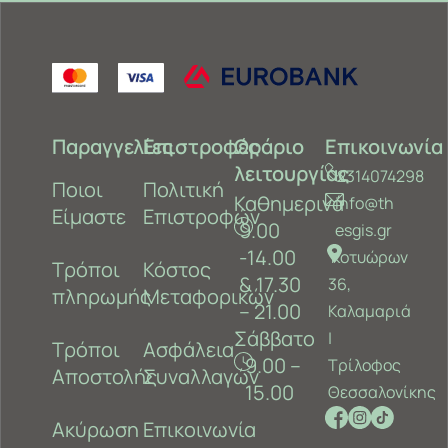
Παραγγελίες
Επιστροφές
Ωράριο
Επικοινωνία
λειτουργίας
2314074298
Ποιοι
Πολιτική
Καθημερινά
info@th
Είμαστε
Επιστροφών
9.00
esgis.gr
-14.00
Κοτυώρων
Τρόποι
Κόστος
& 17.30
36,
πληρωμής
Μεταφορικών
– 21.00
Καλαμαριά
Σάββατο
‎|
Τρόποι
Ασφάλεια
9.00 –
Τρίλοφος
Αποστολής
Συναλλαγών
15.00
Θεσσαλονίκης
Ακύρωση
Επικοινωνία