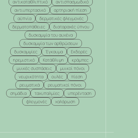
αντικαταθλιπτικό
αντισπασμωδικό
αντιυπερτασικό
αρτηριακή πίεση
αϋπνία
δερματικές φλεγμονές
δερματοπάθειες
διαταραχές ύπνου
δυσκαμψία του αυχένα
δυσκαμψία των αρθρώσεων
δυσκαμψίες
Έγκαυμα
Εκδορές
ηρεμιστικό
Κατάθλιψη
κράμπες
μυικές συσπάσεις
μυικοί πόνοι
νευρικότητα
ουλές
πίεση
ρευματικά
ρευματικοί πόνοι
σημάδια
ταχυπαλμίες
υπερένταση
φλεγμονές
χαλάρωση
.