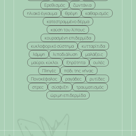
Ερεθισμός
ζωντάνια
ηλιακό έγκαυμα
θρέψη
καθαρισμός
κατεστραμμένο δέρμα
καύση του λίπους
κουρασμένη επιδερμίδα
κυκλοφορικό σύστημα
κυτταρίτιδα
λάμψη
λιποδιάλυση
μαλάξεις
μαύροι κύκλοι
ξηρότητα
ουλές
Πληγές
πόδι της χήνας
Πονοκέφαλος
ραγάδες
ρυτίδες
στρες
σύσφιξη
τραυματισμός
ώριμη επιδερμίδα
.