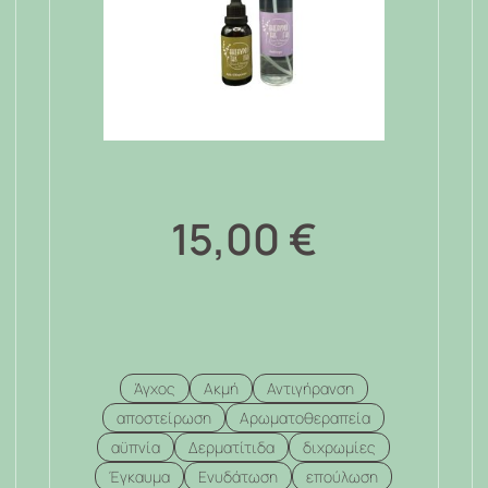
15,00
€
Άγχος
Ακμή
Αντιγήρανση
αποστείρωση
Αρωματοθεραπεία
αϋπνία
Δερματίτιδα
διχρωμίες
Έγκαυμα
Ενυδάτωση
επούλωση