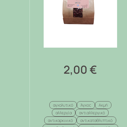
2,00
€
αγχολυτικό
Άγχος
Ακμή
αλλεργία
αντιαλλεργικό
αντικαρκινικό
αντικαταθλιπτικό