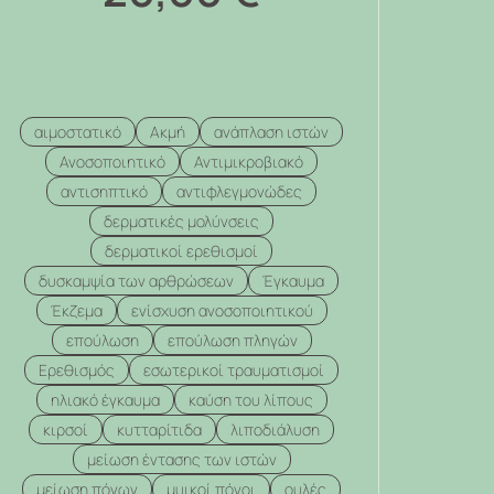
αιμοστατικό
Ακμή
ανάπλαση ιστών
Ανοσοποιητικό
Αντιμικροβιακό
αντισηπτικό
αντιφλεγμονώδες
δερματικές μολύνσεις
δερματικοί ερεθισμοί
δυσκαμψία των αρθρώσεων
Έγκαυμα
Έκζεμα
ενίσχυση ανοσοποιητικού
επούλωση
επούλωση πληγών
Ερεθισμός
εσωτερικοί τραυματισμοί
ηλιακό έγκαυμα
καύση του λίπους
κιρσοί
κυτταρίτιδα
λιποδιάλυση
μείωση έντασης των ιστών
μείωση πόνων
μυικοί πόνοι
ουλές