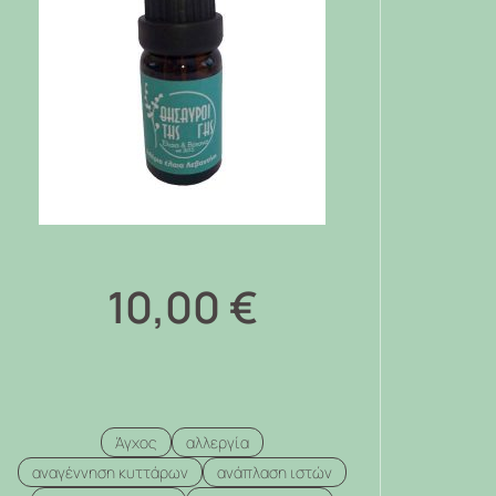
10,00
€
Άγχος
αλλεργία
αναγέννηση κυττάρων
ανάπλαση ιστών