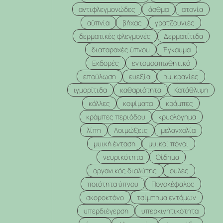
αντιφλεγμονώδες
άσθμα
ατονία
αϋπνία
βήχας
γρατζουνιές
δερματικές φλεγμονές
Δερματίτιδα
διαταραχές ύπνου
Έγκαυμα
Εκδορές
εντομοαπωθητικό
επούλωση
ευεξία
ημικρανίες
ιγμορίτιδα
καθαριότητα
Κατάθλιψη
κόλλες
κοψίματα
κράμπες
κράμπες περιόδου
κρυολόγημα
λίπη
Λοιμώξεις
μελαγχολία
μυική ένταση
μυικοί πόνοι
νευρικότητα
Οίδημα
οργανικός διαλύτης
ουλές
ποιότητα ύπνου
Πονοκέφαλος
σκοροκτόνο
τσίμπημα εντόμων
υπερδιέγερση
υπερκινητικότητα