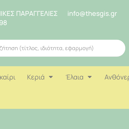
ΙΚΕΣ ΠΑΡΑΓΓΕΛΙΕΣ
info@thesgis.gr
98
καίρι
Κεριά
Έλαια
Ανθόνε