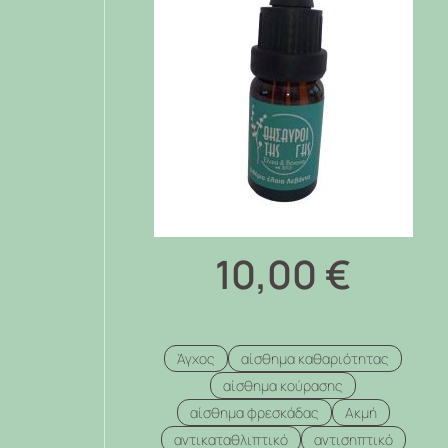
10,00
€
Άγχος
αίσθημα καθαριότητας
αίσθημα κούρασης
αίσθημα φρεσκάδας
Ακμή
αντικαταθλιπτικό
αντισηπτικό