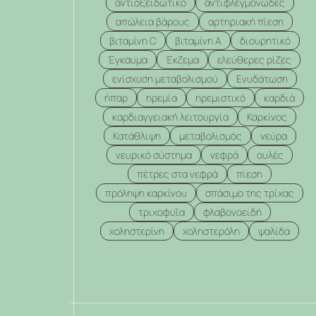
αντιοξειδωτικό
αντιφλεγμονώδες
απώλεια βάρους
αρτηριακή πίεση
βιταμίνη C
βιταμίνη Α
διουρητικό
Έγκαυμα
Έκζεμα
ελεύθερες ρίζες
ενίσχυση μεταβολισμού
Ενυδάτωση
ήπαρ
ηρεμία
ηρεμιστικό
καρδιά
καρδιαγγειακή λειτουργία
Καρκίνος
Κατάθλιψη
μεταβολισμός
νεύρα
νευρικό σύστημα
νεφρά
ουλές
πέτρες στα νεφρά
πίεση
πρόληψη καρκίνου
σπάσιμο της τρίχας
τριχοφυΐα
φλαβονοειδή
χοληστερίνη
χοληστερόλη
ψαλίδα
.