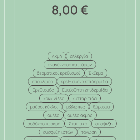
8,00
€
Ακμή
αλλεργία
αναγέννηση κυττάρων
δερματικοί ερεθισμοί
Έκζεμα
επούλωση
ερεθισμένη επιδερμίδα
Ερεθισμός
Ευαίσθητη επιδερμίδα
κοκκινίλες
κυτταρίτιδα
μαύροι κύκλοι
μώλωπες
ξύρισμα
ουλές
ουλές ακμής
ροδόχρους ακμή
Στυπτικό
σύσφιξη
σύσφιξη ιστών
τόνωση