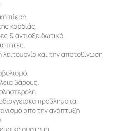
:
κή πίεση.
της καρδιάς.
ες & αντιοξειδωτικό.
ιότητες.
ή λειτουργία και την αποτοξίνωση
αβολισμό.
λεια βάρους.
οληστερόλη.
ρδιαγγειακά προβλήματα.
γανισμό από την ανάπτυξη
.
νευρικό σύστημα.