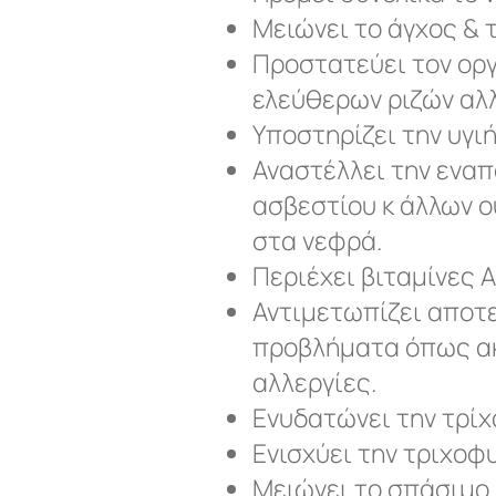
Μειώνει το άγχος & 
Προστατεύει τον ορ
ελεύθερων ριζών αλλ
Υποστηρίζει την υγιή
Αναστέλλει την ενα
ασβεστίου κ άλλων 
στα νεφρά.
Περιέχει βιταμίνες A
Αντιμετωπίζει αποτ
προβλήματα όπως ακμ
αλλεργίες.
Ενυδατώνει την τρίχ
Ενισχύει την τριχοφυ
Μειώνει το σπάσιμο 