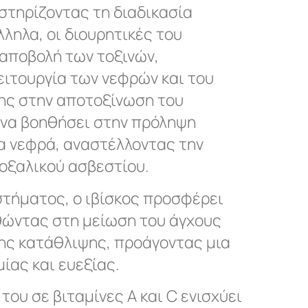
στηρίζοντας τη διαδικασία
ληλα, οι διουρητικές του
 αποβολή των τοξινών,
ειτουργία των νεφρών και του
ης στην αποτοξίνωση του
 να βοηθήσει στην πρόληψη
α νεφρά, αναστέλλοντας την
οξαλικού ασβεστίου.
στήματος, ο ιβίσκος προσφέρει
θώντας στη μείωση του άγχους
ης κατάθλιψης, προάγοντας μια
ίας και ευεξίας.
του σε βιταμίνες A και C ενισχύει