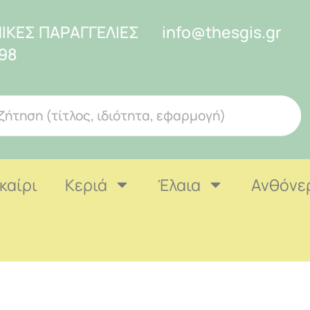
ΙΚΕΣ ΠΑΡΑΓΓΕΛΙΕΣ
info@thesgis.gr
98
καίρι
Κεριά
Έλαια
Ανθόνε