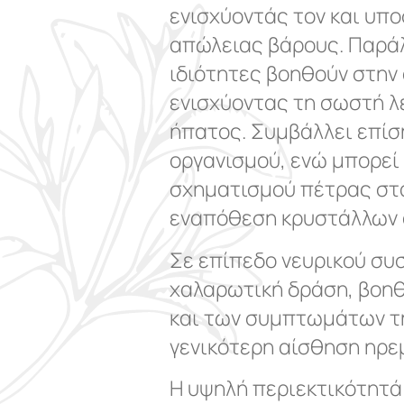
ενισχύοντάς τον και υπο
απώλειας βάρους. Παράλ
ιδιότητες βοηθούν στην
ενισχύοντας τη σωστή λ
ήπατος. Συμβάλλει επίσ
οργανισμού, ενώ μπορεί
σχηματισμού πέτρας στ
εναπόθεση κρυστάλλων 
Σε επίπεδο νευρικού συ
χαλαρωτική δράση, βοη
και των συμπτωμάτων τ
γενικότερη αίσθηση ηρεμ
Η υψηλή περιεκτικότητά 