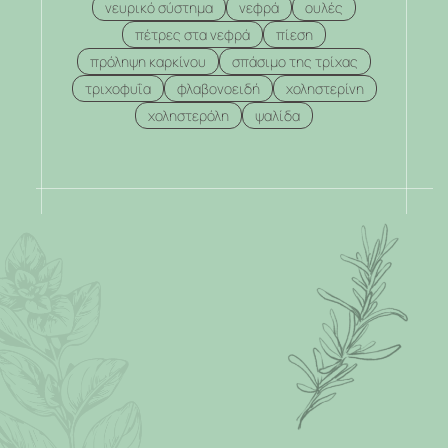
νευρικό σύστημα
νεφρά
ουλές
πέτρες στα νεφρά
πίεση
πρόληψη καρκίνου
σπάσιμο της τρίχας
τριχοφυΐα
φλαβονοειδή
χοληστερίνη
χοληστερόλη
ψαλίδα
.