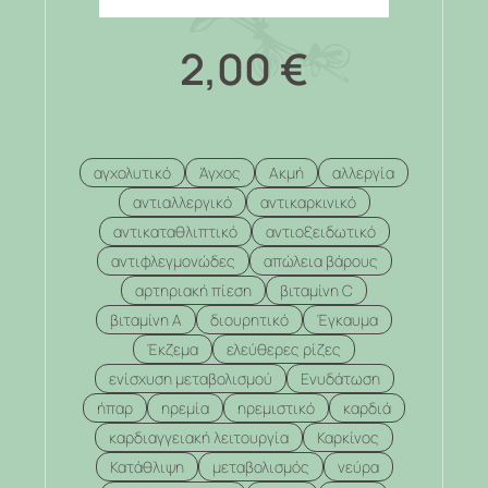
2,00
€
αγχολυτικό
Άγχος
Ακμή
αλλεργία
αντιαλλεργικό
αντικαρκινικό
αντικαταθλιπτικό
αντιοξειδωτικό
αντιφλεγμονώδες
απώλεια βάρους
αρτηριακή πίεση
βιταμίνη C
βιταμίνη Α
διουρητικό
Έγκαυμα
Έκζεμα
ελεύθερες ρίζες
ενίσχυση μεταβολισμού
Ενυδάτωση
ήπαρ
ηρεμία
ηρεμιστικό
καρδιά
καρδιαγγειακή λειτουργία
Καρκίνος
Κατάθλιψη
μεταβολισμός
νεύρα