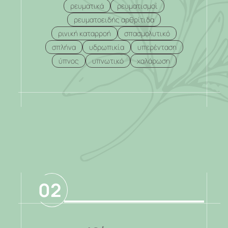
ρευματικά
ρευματισμοί
ρευματοειδής αρθρίτιδα
ρινική καταρροή
σπασμολυτικό
σπλήνα
υδρωπικία
υπερένταση
ύπνος
υπνωτικό
χαλάρωση
.
02