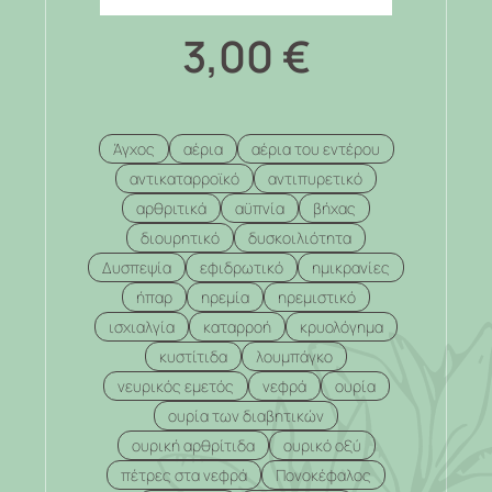
3,00
€
Άγχος
αέρια
αέρια του εντέρου
αντικαταρροϊκό
αντιπυρετικό
αρθριτικά
αϋπνία
βήχας
διουρητικό
δυσκοιλιότητα
Δυσπεψία
εφιδρωτικό
ημικρανίες
ήπαρ
ηρεμία
ηρεμιστικό
ισχιαλγία
καταρροή
κρυολόγημα
κυστίτιδα
λουμπάγκο
νευρικός εμετός
νεφρά
ουρία
ουρία των διαβητικών
ουρική αρθρίτιδα
ουρικό οξύ
πέτρες στα νεφρά
Πονοκέφαλος