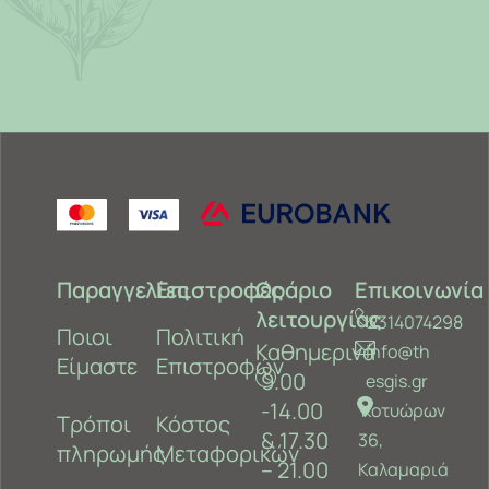
Παραγγελίες
Επιστροφές
Ωράριο
Επικοινωνία
λειτουργίας
2314074298
Ποιοι
Πολιτική
Καθημερινά
info@th
Είμαστε
Επιστροφών
9.00
esgis.gr
-14.00
Κοτυώρων
Τρόποι
Κόστος
& 17.30
36,
πληρωμής
Μεταφορικών
– 21.00
Καλαμαριά