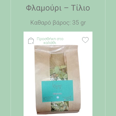
Φλαμούρι – Τίλιο
Καθαρό βάρος: 35 gr
Προσθήκη στο
καλάθι