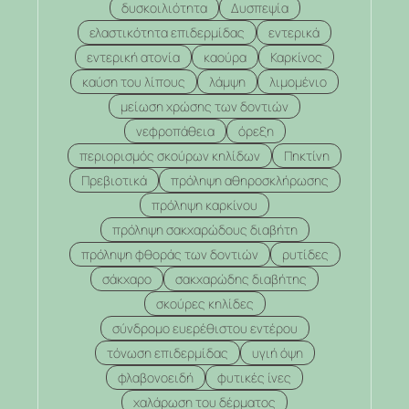
δυσκοιλιότητα
Δυσπεψία
ελαστικότητα επιδερμίδας
εντερικά
εντερική ατονία
καούρα
Καρκίνος
καύση του λίπους
λάμψη
λιμομένιο
μείωση χρώσης των δοντιών
νεφροπάθεια
όρεξη
περιορισμός σκούρων κηλίδων
Πηκτίνη
Πρεβιοτικά
πρόληψη αθηροσκλήρωσης
πρόληψη καρκίνου
πρόληψη σακχαρώδους διαβήτη
πρόληψη φθοράς των δοντιών
ρυτίδες
σάκχαρο
σακχαρώδης διαβήτης
σκούρες κηλίδες
σύνδρομο ευερέθιστου εντέρου
τόνωση επιδερμίδας
υγιή όψη
φλαβονοειδή
φυτικές ίνες
χαλάρωση του δέρματος