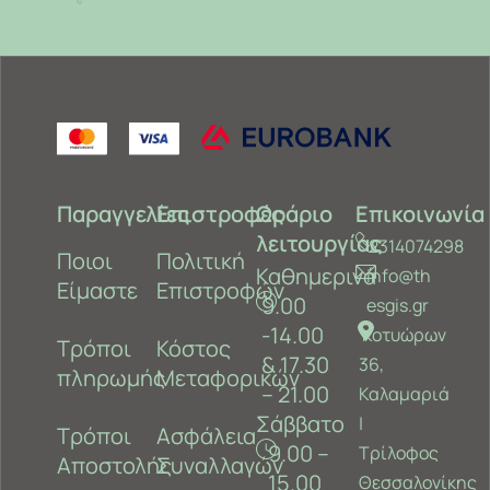
Παραγγελίες
Επιστροφές
Ωράριο
Επικοινωνία
λειτουργίας
2314074298
Ποιοι
Πολιτική
Καθημερινά
info@th
Είμαστε
Επιστροφών
9.00
esgis.gr
-14.00
Κοτυώρων
Τρόποι
Κόστος
& 17.30
36,
πληρωμής
Μεταφορικών
– 21.00
Καλαμαριά
Σάββατο
‎|
Τρόποι
Ασφάλεια
9.00 –
Τρίλοφος
Αποστολής
Συναλλαγών
15.00
Θεσσαλονίκης