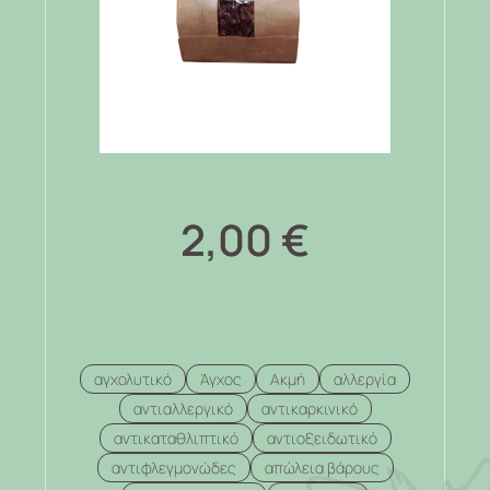
2,00
€
αγχολυτικό
Άγχος
Ακμή
αλλεργία
αντιαλλεργικό
αντικαρκινικό
αντικαταθλιπτικό
αντιοξειδωτικό
αντιφλεγμονώδες
απώλεια βάρους