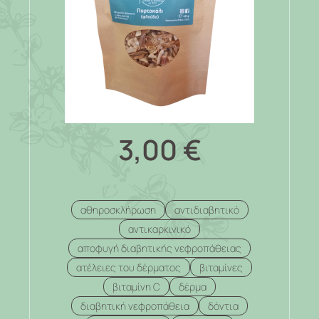
3,00
€
αθηροσκλήρωση
αντιδιαβητικό
αντικαρκινικό
αποφυγή διαβητικής νεφροπάθειας
ατέλειες του δέρματος
βιταμίνες
βιταμίνη C
δέρμα
διαβητική νεφροπάθεια
δόντια