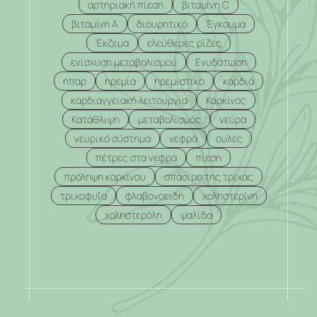
αρτηριακή πίεση
βιταμίνη C
βιταμίνη Α
διουρητικό
Έγκαυμα
Έκζεμα
ελεύθερες ρίζες
ενίσχυση μεταβολισμού
Ενυδάτωση
ήπαρ
ηρεμία
ηρεμιστικό
καρδιά
καρδιαγγειακή λειτουργία
Καρκίνος
Κατάθλιψη
μεταβολισμός
νεύρα
νευρικό σύστημα
νεφρά
ουλές
πέτρες στα νεφρά
πίεση
πρόληψη καρκίνου
σπάσιμο της τρίχας
τριχοφυΐα
φλαβονοειδή
χοληστερίνη
χοληστερόλη
ψαλίδα
.