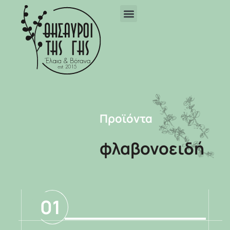
Προϊόντα
φλαβονοειδή
01