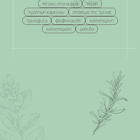
πέτρες στα νεφρά
πίεση
πρόληψη καρκίνου
σπάσιμο της τρίχας
τριχοφυΐα
φλαβονοειδή
χοληστερίνη
χοληστερόλη
ψαλίδα
.