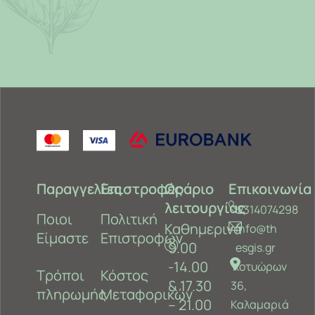
Παραγγελίες
Επιστροφές
Ωράριο
Επικοινωνία
λειτουργίας
2314074298
Ποιοι
Πολιτική
Καθημερινά
info@th
Είμαστε
Επιστροφών
9.00
esgis.gr
-14.00
Κοτυώρων
Τρόποι
Κόστος
& 17.30
36,
πληρωμής
Μεταφορικών
– 21.00
Καλαμαριά