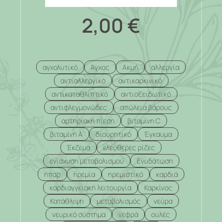
2,00
€
αγχολυτικό
Άγχος
Ακμή
αλλεργία
αντιαλλεργικό
αντικαρκινικό
αντικαταθλιπτικό
αντιοξειδωτικό
αντιφλεγμονώδες
απώλεια βάρους
αρτηριακή πίεση
βιταμίνη C
βιταμίνη Α
διουρητικό
Έγκαυμα
Έκζεμα
ελεύθερες ρίζες
ενίσχυση μεταβολισμού
Ενυδάτωση
ήπαρ
ηρεμία
ηρεμιστικό
καρδιά
καρδιαγγειακή λειτουργία
Καρκίνος
Κατάθλιψη
μεταβολισμός
νεύρα
νευρικό σύστημα
νεφρά
ουλές