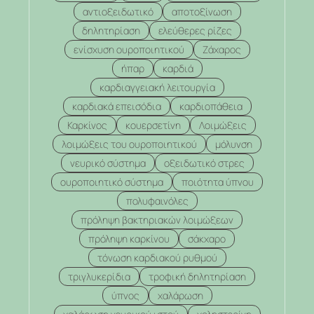
αντιοξειδωτικό
αποτοξίνωση
δηλητηρίαση
ελεύθερες ρίζες
ενίσχυση ουροποιητικού
Ζάχαρος
ήπαρ
καρδιά
καρδιαγγειακή λειτουργία
καρδιακά επεισόδια
καρδιοπάθεια
Καρκίνος
κουερσετίνη
Λοιμώξεις
λοιμώξεις του ουροποιητικού
μόλυνση
νευρικό σύστημα
οξειδωτικό στρες
ουροποιητικό σύστημα
ποιότητα ύπνου
πολυφαινόλες
πρόληψη βακτηριακών λοιμώξεων
πρόληψη καρκίνου
σάκχαρο
τόνωση καρδιακού ρυθμού
τριγλυκερίδια
τροφική δηλητηρίαση
ύπνος
χαλάρωση