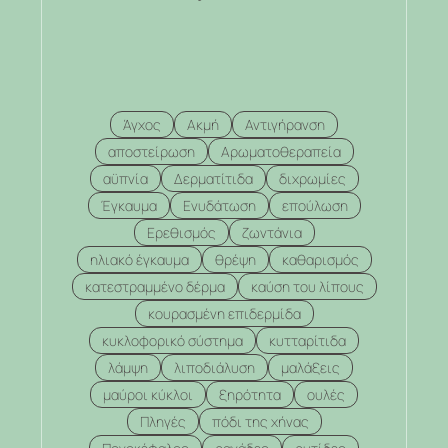
Άγχος
Ακμή
Αντιγήρανση
αποστείρωση
Αρωματοθεραπεία
αϋπνία
Δερματίτιδα
διχρωμίες
Έγκαυμα
Ενυδάτωση
επούλωση
Ερεθισμός
ζωντάνια
ηλιακό έγκαυμα
θρέψη
καθαρισμός
κατεστραμμένο δέρμα
καύση του λίπους
κουρασμένη επιδερμίδα
κυκλοφορικό σύστημα
κυτταρίτιδα
λάμψη
λιποδιάλυση
μαλάξεις
μαύροι κύκλοι
ξηρότητα
ουλές
Πληγές
πόδι της χήνας