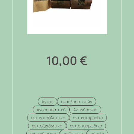
10,00
€
Άγχος
ανάπλαση ιστών
Ανοσοποιητικό
Αντιγήρανση
αντικαταθλιπτικό
αντικαταρροϊκό
αντιοξειδωτικό
αντισπασμωδικό
αποτοξίνωση
αρθριτικά
αϋπνία