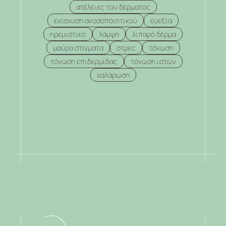
ατέλειες του δέρματος
ενίσχυση ανοσοποιητικού
ευεξία
ηρεμιστικό
λάμψη
λιπαρό δέρμα
μαύρα στίγματα
στρες
τόνωση
τόνωση επιδερμίδας
τόνωση ιστών
χαλάρωση
.