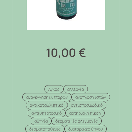
10,00
€
Άγχος
αλλεργία
αναγέννηση κυττάρων
ανάπλαση ιστών
αντικαταθλιπτικό
αντισπασμωδικό
αντιυπερτασικό
αρτηριακή πίεση
αϋπνία
δερματικές φλεγμονές
δερματοπάθειες
διαταραχές ύπνου