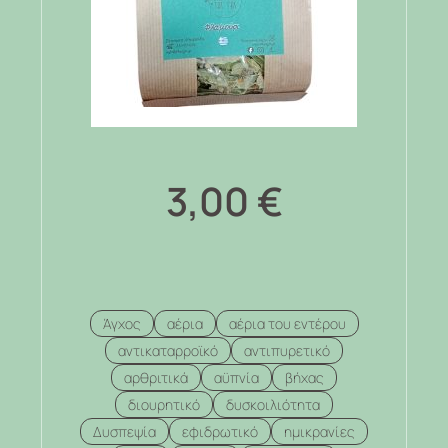
3,00
€
Άγχος
αέρια
αέρια του εντέρου
αντικαταρροϊκό
αντιπυρετικό
αρθριτικά
αϋπνία
βήχας
διουρητικό
δυσκοιλιότητα
Δυσπεψία
εφιδρωτικό
ημικρανίες