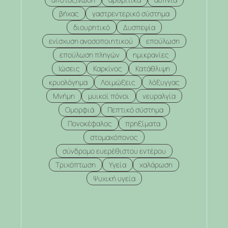
βήχας
γαστρεντερικό σύστημα
διουρητικό
Δυσπεψία
ενίσχυση ανοσοποιητικού
επούλωση
επούλωση πληγών
ημικρανίες
Ιώσεις
Καρκίνος
Κατάθλιψη
κρυολόγημα
Λοιμώξεις
λόξυγγας
Μνήμη
μυικοί πόνοι
νευραλγία
Ομορφιά
Πεπτικό σύστημα
Πονοκέφαλος
πρηξίματα
στομαχόπονος
σύνδρομο ευερέθιστου εντέρου
Τριχόπτωση
Υγεία
χαλάρωση
Ψυχική υγεία