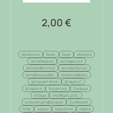
2,00
€
αγχολυτικό
Άγχος
Ακμή
αλλεργία
αντιαλλεργικό
αντικαρκινικό
αντικαταθλιπτικό
αντιοξειδωτικό
αντιφλεγμονώδες
απώλεια βάρους
αρτηριακή πίεση
βιταμίνη C
βιταμίνη Α
διουρητικό
Έγκαυμα
Έκζεμα
ελεύθερες ρίζες
ενίσχυση μεταβολισμού
Ενυδάτωση
ήπαρ
ηρεμία
ηρεμιστικό
καρδιά