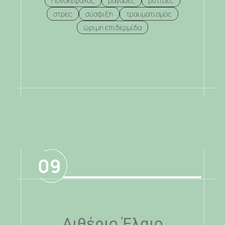
Πονοκέφαλος
ραγάδες
ρυτίδες
στρες
σύσφιξη
τραυματισμός
ώριμη επιδερμίδα
.
09
Αιθέριο Έλαιο