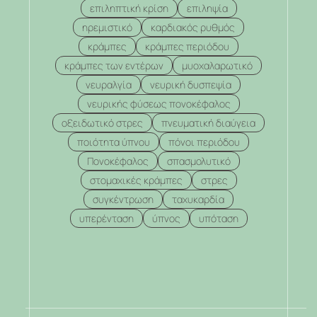
επιληπτική κρίση
επιληψία
ηρεμιστικό
καρδιακός ρυθμός
κράμπες
κράμπες περιόδου
κράμπες των εντέρων
μυοχαλαρωτικό
νευραλγία
νευρική δυσπεψία
νευρικής φύσεως πονοκέφαλος
οξειδωτικό στρες
πνευματική διαύγεια
ποιότητα ύπνου
πόνοι περιόδου
Πονοκέφαλος
σπασμολυτικό
στομαχικές κράμπες
στρες
συγκέντρωση
ταχυκαρδία
υπερένταση
ύπνος
υπόταση