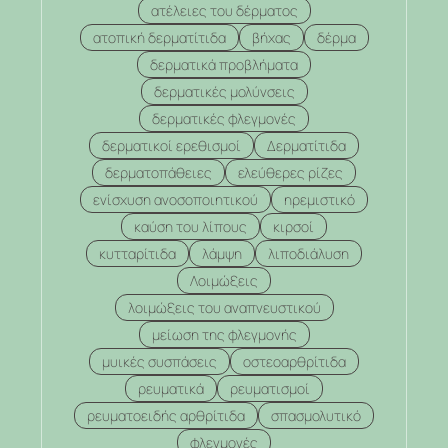
ατέλειες του δέρματος
ατοπική δερματίτιδα
βήχας
δέρμα
δερματικά προβλήματα
δερματικές μολύνσεις
δερματικές φλεγμονές
δερματικοί ερεθισμοί
Δερματίτιδα
δερματοπάθειες
ελεύθερες ρίζες
ενίσχυση ανοσοποιητικού
ηρεμιστικό
καύση του λίπους
κιρσοί
κυτταρίτιδα
λάμψη
λιποδιάλυση
Λοιμώξεις
λοιμώξεις του αναπνευστικού
μείωση της φλεγμονής
μυικές συσπάσεις
οστεοαρθρίτιδα
ρευματικά
ρευματισμοί
ρευματοειδής αρθρίτιδα
σπασμολυτικό
φλεγμονές