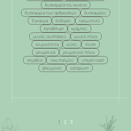
δυσκαμψία του αυχένα
δυσκαμψία των αρθρώσεων
δυσκαμψίες
Έγκαυμα
Εκδορές
ηρεμιστικό
Κατάθλιψη
κράμπες
μυικές συσπάσεις
μυικοί πόνοι
νευρικότητα
ουλές
πίεση
ρευματικά
ρευματικοί πόνοι
σημάδια
ταχυπαλμίες
υπερένταση
φλεγμονές
χαλάρωση
.
1
2
3