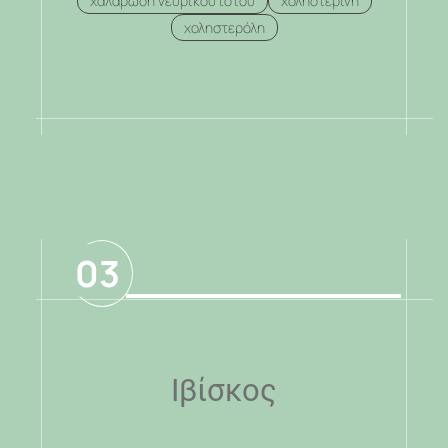
χαλάρωση νευρικού ιστού
χοληστερίνη
χοληστερόλη
.
03
Ιβίσκος