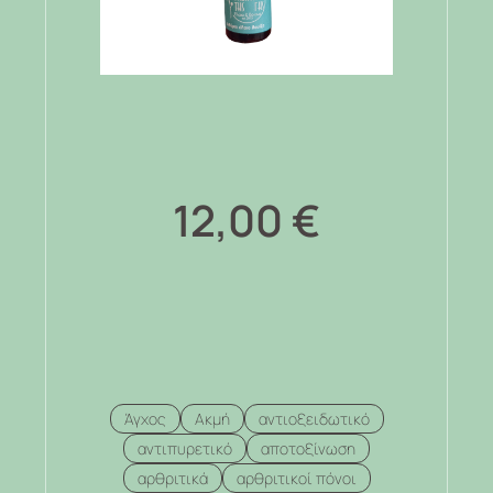
12,00
€
Άγχος
Ακμή
αντιοξειδωτικό
αντιπυρετικό
αποτοξίνωση
αρθριτικά
αρθριτικοί πόνοι