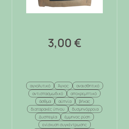
3,00
€
αγχολυτικό
Άγχος
αναισθητικό
αντισπασμωδικό
αποχρεμπτικό
άσθμα
αϋπνία
βήχας
διαταραχές ύπνου
δυσμηνόρροια
Δυσπεψία
έμμηνος ρύση
ενίσχυση συγκέντρωσης