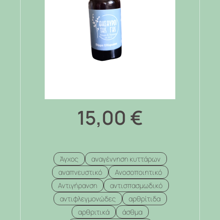
15,00
€
Άγχος
αναγέννηση κυττάρων
αναπνευστικό
Ανοσοποιητικό
Αντιγήρανση
αντισπασμωδικό
αντιφλεγμονώδες
αρθρίτιδα
αρθριτικά
άσθμα