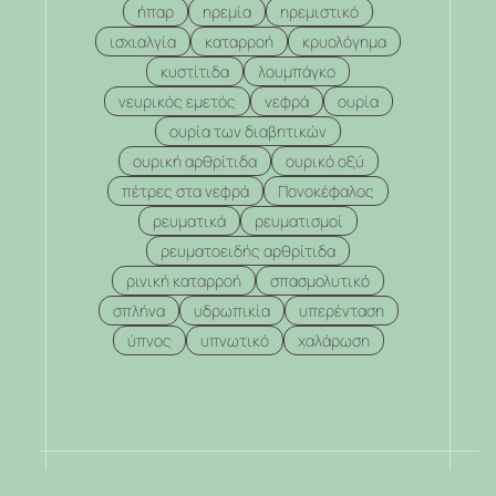
ήπαρ
ηρεμία
ηρεμιστικό
ισχιαλγία
καταρροή
κρυολόγημα
κυστίτιδα
λουμπάγκο
νευρικός εμετός
νεφρά
ουρία
ουρία των διαβητικών
ουρική αρθρίτιδα
ουρικό οξύ
πέτρες στα νεφρά
Πονοκέφαλος
ρευματικά
ρευματισμοί
ρευματοειδής αρθρίτιδα
ρινική καταρροή
σπασμολυτικό
σπλήνα
υδρωπικία
υπερένταση
ύπνος
υπνωτικό
χαλάρωση
.