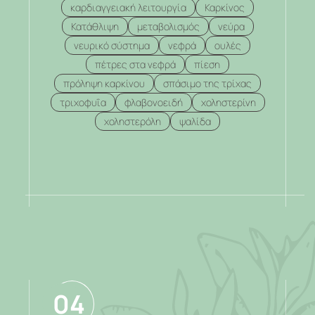
καρδιαγγειακή λειτουργία
Καρκίνος
Κατάθλιψη
μεταβολισμός
νεύρα
νευρικό σύστημα
νεφρά
ουλές
πέτρες στα νεφρά
πίεση
πρόληψη καρκίνου
σπάσιμο της τρίχας
τριχοφυΐα
φλαβονοειδή
χοληστερίνη
χοληστερόλη
ψαλίδα
.
04