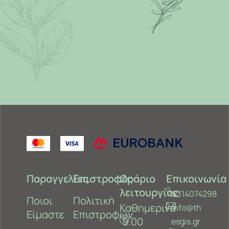
Παραγγελίες
Επιστροφές
Ωράριο
Επικοινωνία
λειτουργίας
2314074298
Ποιοι
Πολιτική
Καθημερινά
info@th
Είμαστε
Επιστροφών
9.00
esgis.gr