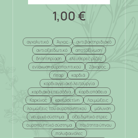
1,00
€
αγχολυτικό
Άγχος
αντιβακτηριδιακό
αντιοξειδωτικό
αποτοξίνωση
δηλητηρίαση
ελεύθερες ρίζες
ενίσχυση ουροποιητικού
Ζάχαρος
ήπαρ
καρδιά
καρδιαγγειακή λειτουργία
καρδιακά επεισόδια
καρδιοπάθεια
Καρκίνος
κουερσετίνη
Λοιμώξεις
λοιμώξεις του ουροποιητικού
μόλυνση
νευρικό σύστημα
οξειδωτικό στρες
ουροποιητικό σύστημα
ποιότητα ύπνου
πολυφαινόλες