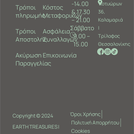
-14.00
Κοτυώρων
Τρόποι
Κόστος
& 17.30
36,
πληρωμής
Μεταφορικών
– 21.00
Καλαμαριά
Σάββατο
‎|
Τρόποι
Ασφάλεια
9.00 –
Τρίλοφος
Αποστολής
Συναλλαγών
15.00
Θεσσαλονίκης
Ακύρωση
Επικοινωνία
Παραγγελίας
Όροι Χρήσης
Copyright © 2024
Πολιτική Απορρήτου
EARTH TREASURES |
Cookies