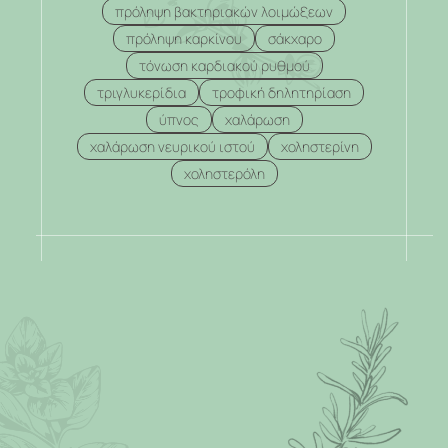
πρόληψη βακτηριακών λοιμώξεων
πρόληψη καρκίνου
σάκχαρο
τόνωση καρδιακού ρυθμού
τριγλυκερίδια
τροφική δηλητηρίαση
ύπνος
χαλάρωση
χαλάρωση νευρικού ιστού
χοληστερίνη
χοληστερόλη
.