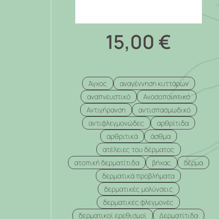
15,00
€
Άγχος
αναγέννηση κυττάρων
αναπνευστικό
Ανοσοποιητικό
Αντιγήρανση
αντισπασμωδικό
αντιφλεγμονώδες
αρθρίτιδα
αρθριτικά
άσθμα
ατέλειες του δέρματος
ατοπική δερματίτιδα
βήχας
δέρμα
δερματικά προβλήματα
δερματικές μολύνσεις
δερματικές φλεγμονές
δερματικοί ερεθισμοί
Δερματίτιδα