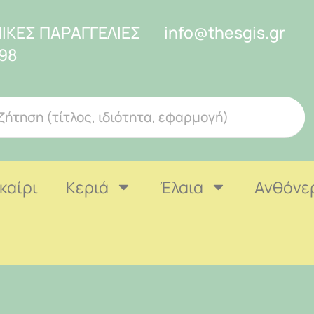
ΙΚΕΣ ΠΑΡΑΓΓΕΛΙΕΣ
info@thesgis.gr
98
καίρι
Κεριά
Έλαια
Ανθόνε