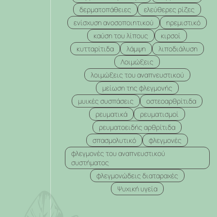
δερματοπάθειες
ελεύθερες ρίζες
ενίσχυση ανοσοποιητικού
ηρεμιστικό
καύση του λίπους
κιρσοί
κυτταρίτιδα
λάμψη
λιποδιάλυση
Λοιμώξεις
λοιμώξεις του αναπνευστικού
μείωση της φλεγμονής
μυικές συσπάσεις
οστεοαρθρίτιδα
ρευματικά
ρευματισμοί
ρευματοειδής αρθρίτιδα
σπασμολυτικό
φλεγμονές
φλεγμονές του αναπνευστικού
συστήματος
φλεγμονώδεις διαταραχές
Ψυχική υγεία