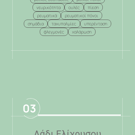
νευρικότητα
ουλές
πίεση
ρευματικά
ρευματικοί πόνοι
σημάδια
ταχυπαλμίες
υπερένταση
φλεγμονές
χαλάρωση
.
03
Λάδι Ελίχρυσου