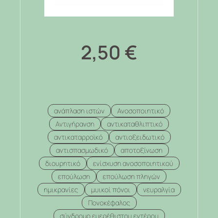
2,50
€
ανάπλαση ιστών
Ανοσοποιητικό
Αντιγήρανση
αντικαταθλιπτικό
αντικαταρροϊκό
αντιοξειδωτικό
αντισπασμωδικό
αποτοξίνωση
διουρητικό
ενίσχυση ανοσοποιητικού
επούλωση
επούλωση πληγών
ημικρανίες
μυικοί πόνοι
νευραλγία
Πονοκέφαλος
σύνδρομο ευερέθιστου εντέρου