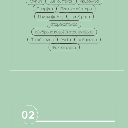
Μνήμη
μυικοί πόνοι
νευραλγία
Ομορφιά
Πεπτικό σύστημα
Πονοκέφαλος
πρηξίματα
στομαχόπονος
σύνδρομο ευερέθιστου εντέρου
Τριχόπτωση
Υγεία
χαλάρωση
Ψυχική υγεία
.
02