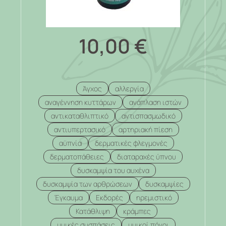
10,00
€
Άγχος
αλλεργία
αναγέννηση κυττάρων
ανάπλαση ιστών
αντικαταθλιπτικό
αντισπασμωδικό
αντιυπερτασικό
αρτηριακή πίεση
αϋπνία
δερματικές φλεγμονές
δερματοπάθειες
διαταραχές ύπνου
δυσκαμψία του αυχένα
δυσκαμψία των αρθρώσεων
δυσκαμψίες
Έγκαυμα
Εκδορές
ηρεμιστικό
Κατάθλιψη
κράμπες
μυικές συσπάσεις
μυικοί πόνοι