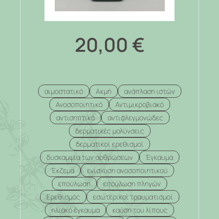
20,00
€
αιμοστατικό
Ακμή
ανάπλαση ιστών
Ανοσοποιητικό
Αντιμικροβιακό
αντισηπτικό
αντιφλεγμονώδες
δερματικές μολύνσεις
δερματικοί ερεθισμοί
δυσκαμψία των αρθρώσεων
Έγκαυμα
Έκζεμα
ενίσχυση ανοσοποιητικού
επούλωση
επούλωση πληγών
Ερεθισμός
εσωτερικοί τραυματισμοί
ηλιακό έγκαυμα
καύση του λίπους