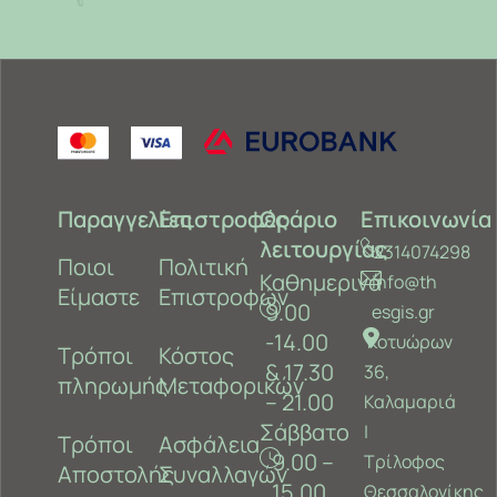
Παραγγελίες
Επιστροφές
Ωράριο
Επικοινωνία
λειτουργίας
2314074298
Ποιοι
Πολιτική
Καθημερινά
info@th
Είμαστε
Επιστροφών
9.00
esgis.gr
-14.00
Κοτυώρων
Τρόποι
Κόστος
& 17.30
36,
πληρωμής
Μεταφορικών
– 21.00
Καλαμαριά
Σάββατο
‎|
Τρόποι
Ασφάλεια
9.00 –
Τρίλοφος
Αποστολής
Συναλλαγών
15.00
Θεσσαλονίκης