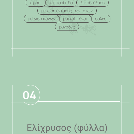
κιρσοί
κυτταρίτιδα
λιποδιάλυση
μείωση έντασης των ιστών
μείωση πόνων
μυικοί πόνοι
ουλές
ραγάδες
.
04
Ελίχρυσος (φύλλα)