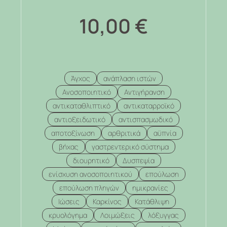
10,00
€
Άγχος
ανάπλαση ιστών
Ανοσοποιητικό
Αντιγήρανση
αντικαταθλιπτικό
αντικαταρροϊκό
αντιοξειδωτικό
αντισπασμωδικό
αποτοξίνωση
αρθριτικά
αϋπνία
βήχας
γαστρεντερικό σύστημα
διουρητικό
Δυσπεψία
ενίσχυση ανοσοποιητικού
επούλωση
επούλωση πληγών
ημικρανίες
Ιώσεις
Καρκίνος
Κατάθλιψη
κρυολόγημα
Λοιμώξεις
λόξυγγας