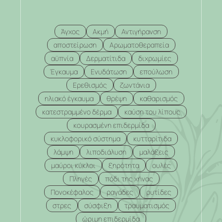
Άγχος
Ακμή
Αντιγήρανση
αποστείρωση
Αρωματοθεραπεία
αϋπνία
Δερματίτιδα
διχρωμίες
Έγκαυμα
Ενυδάτωση
επούλωση
Ερεθισμός
ζωντάνια
ηλιακό έγκαυμα
θρέψη
καθαρισμός
κατεστραμμένο δέρμα
καύση του λίπους
κουρασμένη επιδερμίδα
κυκλοφορικό σύστημα
κυτταρίτιδα
λάμψη
λιποδιάλυση
μαλάξεις
μαύροι κύκλοι
ξηρότητα
ουλές
Πληγές
πόδι της χήνας
Πονοκέφαλος
ραγάδες
ρυτίδες
στρες
σύσφιξη
τραυματισμός
ώριμη επιδερμίδα