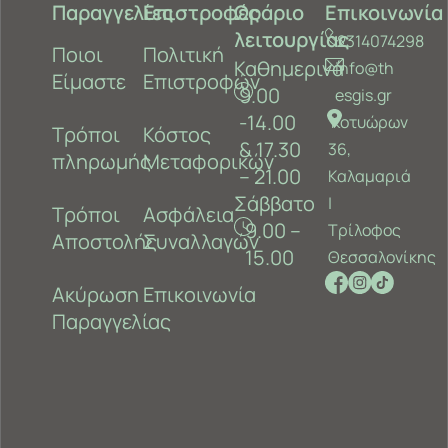
Παραγγελίες
Επιστροφές
Ωράριο
Επικοινωνία
λειτουργίας
2314074298
Ποιοι
Πολιτική
Καθημερινά
info@th
Είμαστε
Επιστροφών
9.00
esgis.gr
-14.00
Κοτυώρων
Τρόποι
Κόστος
& 17.30
36,
πληρωμής
Μεταφορικών
– 21.00
Καλαμαριά
Σάββατο
‎|
Τρόποι
Ασφάλεια
9.00 –
Τρίλοφος
Αποστολής
Συναλλαγών
15.00
Θεσσαλονίκης
Ακύρωση
Επικοινωνία
Παραγγελίας