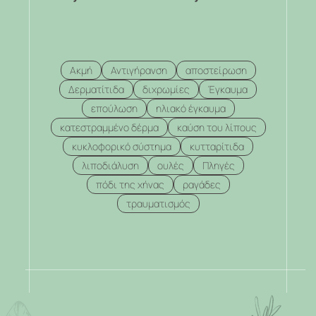
Ακμή
Αντιγήρανση
αποστείρωση
Δερματίτιδα
διχρωμίες
Έγκαυμα
επούλωση
ηλιακό έγκαυμα
κατεστραμμένο δέρμα
καύση του λίπους
κυκλοφορικό σύστημα
κυτταρίτιδα
λιποδιάλυση
ουλές
Πληγές
πόδι της χήνας
ραγάδες
τραυματισμός
.