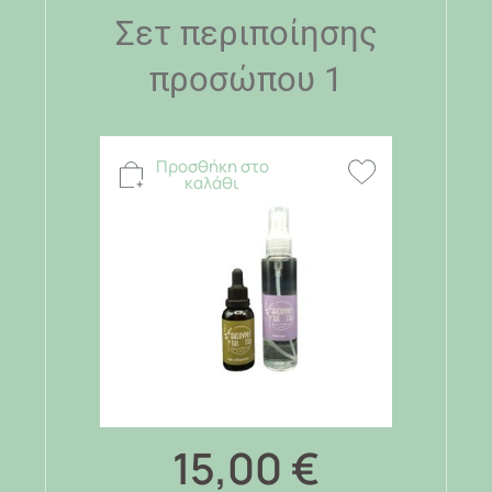
Σετ περιποίησης
προσώπου 1
Προσθήκη στο
καλάθι
15,00
€