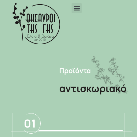
Προϊόντα
αντισκωριακό
01