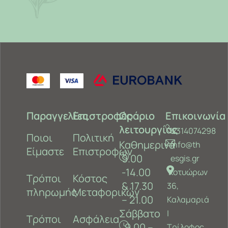
Παραγγελίες
Επιστροφές
Ωράριο
Επικοινωνία
λειτουργίας
2314074298
Ποιοι
Πολιτική
Καθημερινά
info@th
Είμαστε
Επιστροφών
9.00
esgis.gr
-14.00
Κοτυώρων
Τρόποι
Κόστος
& 17.30
36,
πληρωμής
Μεταφορικών
– 21.00
Καλαμαριά
Σάββατο
‎|
Τρόποι
Ασφάλεια
9.00 –
Τρίλοφος