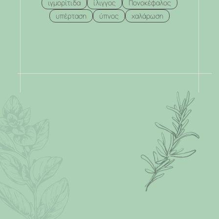
ιγμορίτιδα
ίλιγγος
Πονοκέφαλος
υπέρταση
ύπνος
χαλάρωση
.