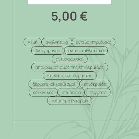
5,00
€
Ακμή
αναλγητικό
αντιβακτηριδιακό
Αντιγήρανση
αντικαταθλιπτικό
αντισκωριακό
αποχρωματισμός της επιδερμίδας
ατέλειες του δέρματος
δερματικοί ερεθισμοί
επιδερμίδα
κοκκινίλες
σπυράκια
στίγματα
τσίμπημα εντόμων
.