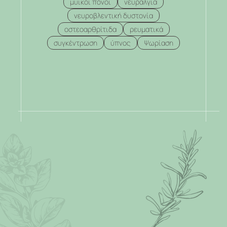
μυικοί πόνοι
νευραλγία
νευροβλεντική δυστονία
οστεοαρθρίτιδα
ρευματικά
συγκέντρωση
ύπνος
Ψωρίαση
.