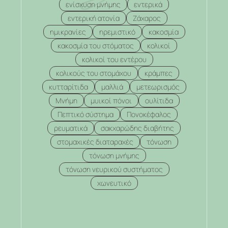
ενίσχυση μνήμης
εντερικά
εντερική ατονία
Ζάχαρος
ημικρανίες
ηρεμιστικό
κακοσμία
κακοσμία του στόματος
κολικοί
κολικοί του εντέρου
κολικούς του στομάχου
κράμπες
κυτταρίτιδα
μαλλιά
μετεωρισμός
Μνήμη
μυικοί πόνοι
ουλίτιδα
Πεπτικό σύστημα
Πονοκέφαλος
ρευματικά
σακχαρώδης διαβήτης
στομαχικές διαταραχές
τόνωση
τόνωση μνήμης
τόνωση νευρικού συστήματος
χωνευτικό