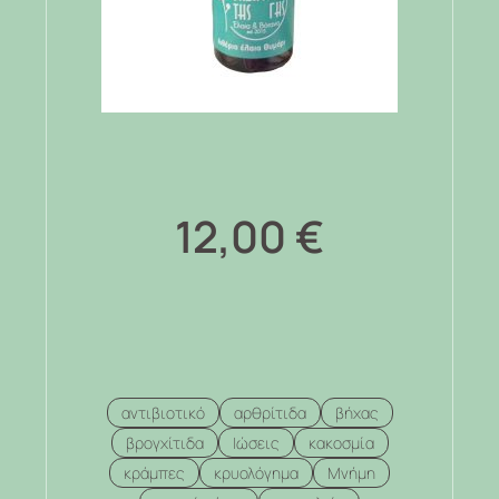
12,00
€
αντιβιοτικό
αρθρίτιδα
βήχας
βρογχίτιδα
Ιώσεις
κακοσμία
κράμπες
κρυολόγημα
Μνήμη