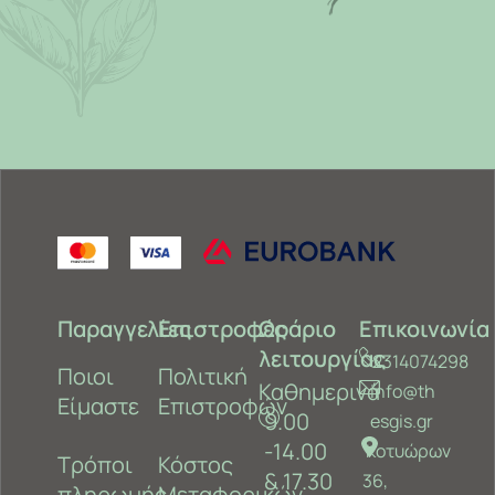
Παραγγελίες
Επιστροφές
Ωράριο
Επικοινωνία
λειτουργίας
2314074298
Ποιοι
Πολιτική
Καθημερινά
info@th
Είμαστε
Επιστροφών
9.00
esgis.gr
-14.00
Κοτυώρων
Τρόποι
Κόστος
& 17.30
36,
πληρωμής
Μεταφορικών