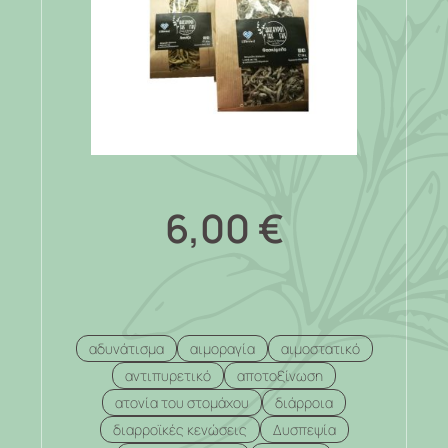
6,00
€
αδυνάτισμα
αιμοραγία
αιμοστατικό
αντιπυρετικό
αποτοξίνωση
ατονία του στομάχου
διάρροια
διαρροϊκές κενώσεις
Δυσπεψία