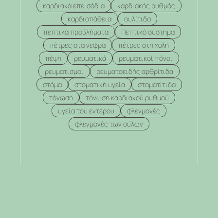
καρδιακά επεισόδια
καρδιακός ρυθμός
καρδιοπάθεια
ουλίτιδα
πεπτικά προβλήματα
Πεπτικό σύστημα
πέτρες στα νεφρά
πέτρες στη χολή
πέψη
ρευματικά
ρευματικοί πόνοι
ρευματισμοί
ρευματοειδής αρθρίτιδα
στόμα
στοματική υγεία
στοματίτιδα
τόνωση
τόνωση καρδιακού ρυθμού
υγεία του εντέρου
φλεγμονές
φλεγμονές των ούλων
.