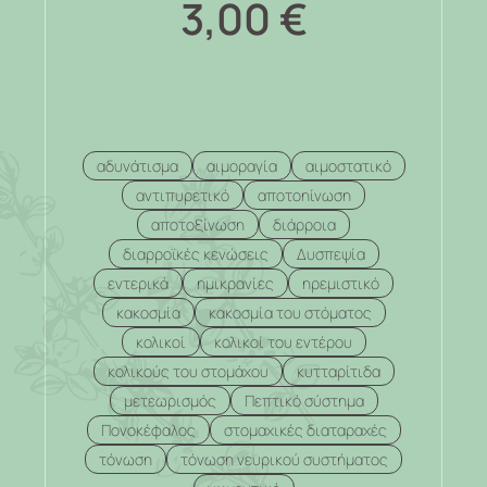
3,00
€
αδυνάτισμα
αιμοραγία
αιμοστατικό
αντιπυρετικό
αποτοηίνωση
αποτοξίνωση
διάρροια
διαρροϊκές κενώσεις
Δυσπεψία
εντερικά
ημικρανίες
ηρεμιστικό
κακοσμία
κακοσμία του στόματος
κολικοί
κολικοί του εντέρου
κολικούς του στομάχου
κυτταρίτιδα
μετεωρισμός
Πεπτικό σύστημα
Πονοκέφαλος
στομαχικές διαταραχές
τόνωση
τόνωση νευρικού συστήματος