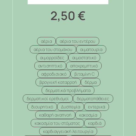
2,50
€
αέρια
αέρια του εντέρου
αέρια του στομάχου
αιματουρία
αιμορροϊδες
αιμοστατικό
αντισηπτικό
αποχρεμπτικό
αφροδισιακό
βιταμίνη C
βρογχική καταρροή
δέρμα
δερματικά προβλήματα
δερματικοί ερεθισμοί
δερματοπάθειες
διουρητικό
Δυσπεψία
εντερικά
καθαρή αναπνοή
κακοσμία
κακοσμία του στόματος
καρδιά
καρδιαγγειακή λειτουργία