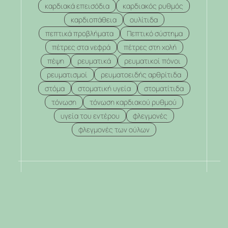
καρδιακά επεισόδια
καρδιακός ρυθμός
καρδιοπάθεια
ουλίτιδα
πεπτικά προβλήματα
Πεπτικό σύστημα
πέτρες στα νεφρά
πέτρες στη χολή
πέψη
ρευματικά
ρευματικοί πόνοι
ρευματισμοί
ρευματοειδής αρθρίτιδα
στόμα
στοματική υγεία
στοματίτιδα
τόνωση
τόνωση καρδιακού ρυθμού
υγεία του εντέρου
φλεγμονές
φλεγμονές των ούλων
.