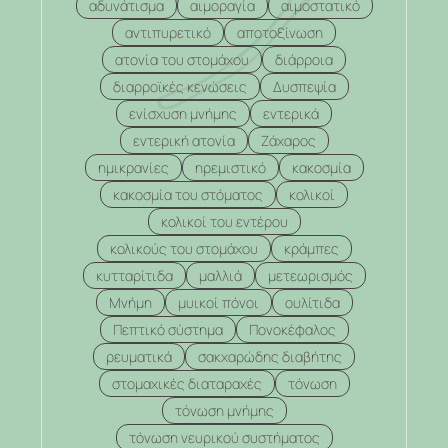
αδυνάτισμα
αιμοραγία
αιμοστατικό
αντιπυρετικό
αποτοξίνωση
ατονία του στομάχου
διάρροια
διαρροϊκές κενώσεις
Δυσπεψία
ενίσχυση μνήμης
εντερικά
εντερική ατονία
Ζάχαρος
ημικρανίες
ηρεμιστικό
κακοσμία
κακοσμία του στόματος
κολικοί
κολικοί του εντέρου
κολικούς του στομάχου
κράμπες
κυτταρίτιδα
μαλλιά
μετεωρισμός
Μνήμη
μυικοί πόνοι
ουλίτιδα
Πεπτικό σύστημα
Πονοκέφαλος
ρευματικά
σακχαρώδης διαβήτης
στομαχικές διαταραχές
τόνωση
τόνωση μνήμης
τόνωση νευρικού συστήματος