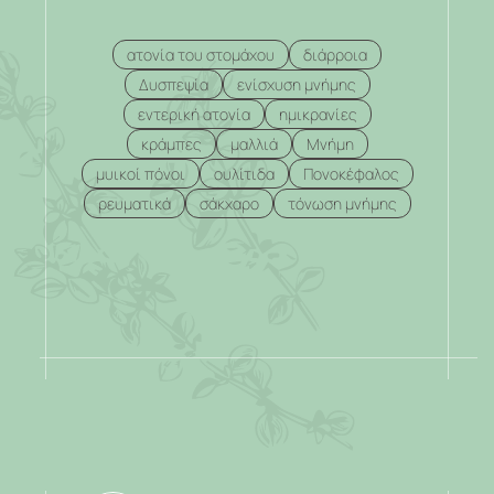
ατονία του στομάχου
διάρροια
Δυσπεψία
ενίσχυση μνήμης
εντερική ατονία
ημικρανίες
κράμπες
μαλλιά
Μνήμη
μυικοί πόνοι
ουλίτιδα
Πονοκέφαλος
ρευματικά
σάκχαρο
τόνωση μνήμης
.