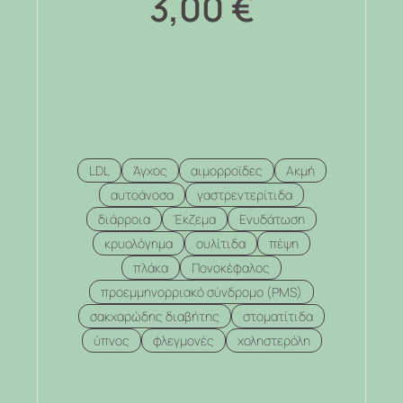
3,00
€
LDL
Άγχος
αιμορροϊδες
Ακμή
αυτοάνοσα
γαστρεντερίτιδα
διάρροια
Έκζεμα
Ενυδάτωση
κρυολόγημα
ουλίτιδα
πέψη
πλάκα
Πονοκέφαλος
προεμμηνορριακό σύνδρομο (PMS)
σακχαρώδης διαβήτης
στοματίτιδα
ύπνος
φλεγμονές
χοληστερόλη