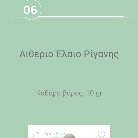
06
Αιθέριο Έλαιο Ρίγανης
Καθαρό βάρος: 10 gr
Προσθήκη στο