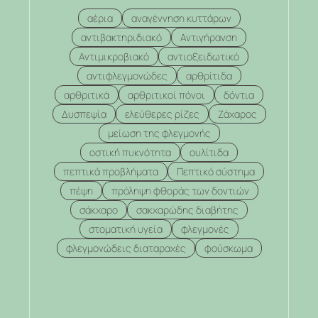
αέρια
αναγέννηση κυττάρων
αντιβακτηριδιακό
Αντιγήρανση
Αντιμικροβιακό
αντιοξειδωτικό
αντιφλεγμονώδες
αρθρίτιδα
αρθριτικά
αρθριτικοί πόνοι
δόντια
Δυσπεψία
ελεύθερες ρίζες
Ζάχαρος
μείωση της φλεγμονής
οστική πυκνότητα
ουλίτιδα
πεπτικά προβλήματα
Πεπτικό σύστημα
πέψη
πρόληψη φθοράς των δοντιών
σάκχαρο
σακχαρώδης διαβήτης
στοματική υγεία
φλεγμονές
φλεγμονώδεις διαταραχές
φούσκωμα