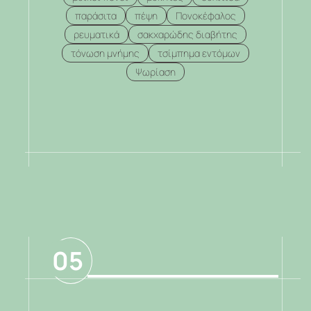
παράσιτα
πέψη
Πονοκέφαλος
ρευματικά
σακχαρώδης διαβήτης
τόνωση μνήμης
τσίμπημα εντόμων
Ψωρίαση
.
05