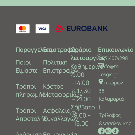
Παραγγελίες
Επιστροφές
Ωράριο
Επικοινωνία
λειτουργίας
2314074298
Ποιοι
Πολιτική
Καθημερινά
info@th
Είμαστε
Επιστροφών
9.00
esgis.gr
-14.00
Κοτυώρων
Τρόποι
Κόστος
& 17.30
36,
πληρωμής
Μεταφορικών
– 21.00
Καλαμαριά
Σάββατο
‎|
Τρόποι
Ασφάλεια
9.00 –
Τρίλοφος
Αποστολής
Συναλλαγών
15.00
Θεσσαλονίκης
Ακύρωση
Επικοινωνία