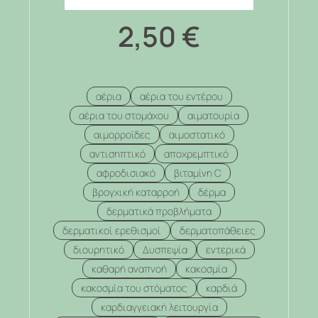
2,50
€
αέρια
αέρια του εντέρου
αέρια του στομάχου
αιματουρία
αιμορροϊδες
αιμοστατικό
αντισηπτικό
αποχρεμπτικό
αφροδισιακό
βιταμίνη C
βρογχική καταρροή
δέρμα
δερματικά προβλήματα
δερματικοί ερεθισμοί
δερματοπάθειες
διουρητικό
Δυσπεψία
εντερικά
καθαρή αναπνοή
κακοσμία
κακοσμία του στόματος
καρδιά
καρδιαγγειακή λειτουργία