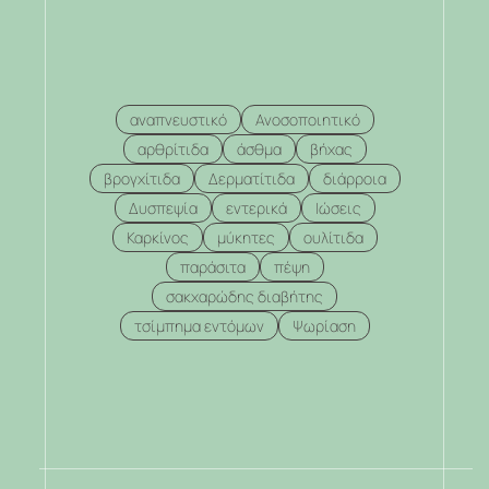
αναπνευστικό
Ανοσοποιητικό
αρθρίτιδα
άσθμα
βήχας
βρογχίτιδα
Δερματίτιδα
διάρροια
Δυσπεψία
εντερικά
Ιώσεις
Καρκίνος
μύκητες
ουλίτιδα
παράσιτα
πέψη
σακχαρώδης διαβήτης
τσίμπημα εντόμων
Ψωρίαση
.