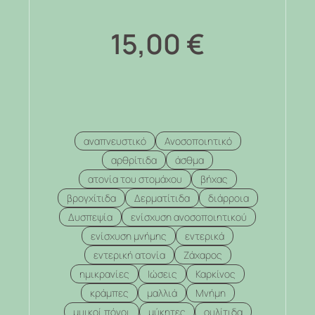
15,00
€
αναπνευστικό
Ανοσοποιητικό
αρθρίτιδα
άσθμα
ατονία του στομάχου
βήχας
βρογχίτιδα
Δερματίτιδα
διάρροια
Δυσπεψία
ενίσχυση ανοσοποιητικού
ενίσχυση μνήμης
εντερικά
εντερική ατονία
Ζάχαρος
ημικρανίες
Ιώσεις
Καρκίνος
κράμπες
μαλλιά
Μνήμη
μυικοί πόνοι
μύκητες
ουλίτιδα