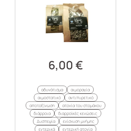
6,00
€
αδυνάτισμα
αιμοραγία
αιμοστατικό
αντιπυρετικό
αποτοξίνωση
ατονία του στομάχου
διάρροια
διαρροϊκές κενώσεις
Δυσπεψία
ενίσχυση μνήμης
εντερικά
εντερική ατονία