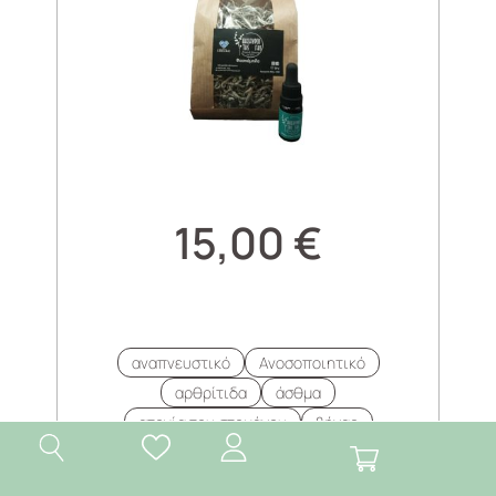
15,00
€
αναπνευστικό
Ανοσοποιητικό
αρθρίτιδα
άσθμα
ατονία του στομάχου
βήχας
βρογχίτιδα
Δερματίτιδα
διάρροια
Δυσπεψία
ενίσχυση ανοσοποιητικού