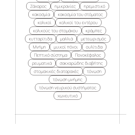
Ζάχαρος
ημικρανίες
ηρεμιστικό
κακοσμία
κακοσμία του στόματος
κολικοί
κολικοί του εντέρου
κολικούς του στομάχου
κράμπες
κυτταρίτιδα
μαλλιά
μετεωρισμός
Μνήμη
μυικοί πόνοι
ουλίτιδα
Πεπτικό σύστημα
Πονοκέφαλος
ρευματικά
σακχαρώδης διαβήτης
στομαχικές διαταραχές
τόνωση
τόνωση μνήμης
τόνωση νευρικού συστήματος
χωνευτικό
.