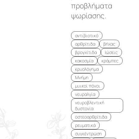
προβλήματα
ψωρίασης.
αντιβιοτικό
αρθρίτιδα
βήχας
βρογχίτιδα
Ιώσεις
κακοσμία
κράμπες
κρυολόγημα
Μνήμη
μυικοί πόνοι
νευραλγία
νευροβλεντική
δυστονία
οστεοαρθρίτιδα
ρευματικά
συγκέντρωση