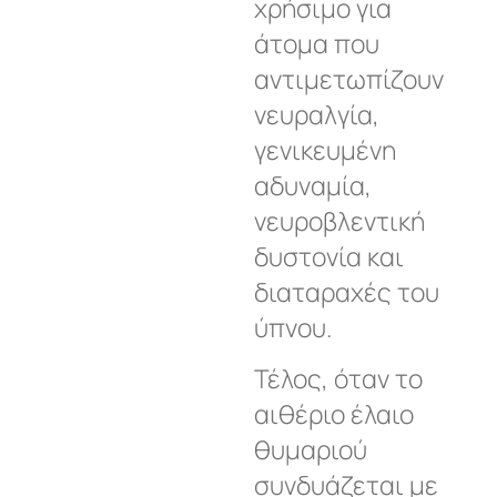
χρήσιμο για
άτομα που
αντιμετωπίζουν
νευραλγία,
γενικευμένη
αδυναμία,
νευροβλεντική
δυστονία και
διαταραχές του
ύπνου.
Τέλος, όταν το
αιθέριο έλαιο
θυμαριού
συνδυάζεται με