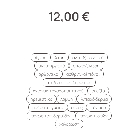
12,00
€
Άγχος
Ακμή
αντιοξειδωτικό
αντιπυρετικό
αποτοξίνωση
αρθριτικά
αρθριτικοί πόνοι
ατέλειες του δέρματος
ενίσχυση ανοσοποιητικού
ευεξία
ηρεμιστικό
λάμψη
λιπαρό δέρμα
μαύρα στίγματα
στρες
τόνωση
τόνωση επιδερμίδας
τόνωση ιστών
χαλάρωση