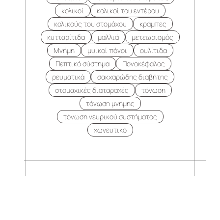
κολικοί
κολικοί του εντέρου
κολικούς του στομάχου
κράμπες
κυτταρίτιδα
μαλλιά
μετεωρισμός
Μνήμη
μυικοί πόνοι
ουλίτιδα
Πεπτικό σύστημα
Πονοκέφαλος
ρευματικά
σακχαρώδης διαβήτης
στομαχικές διαταραχές
τόνωση
τόνωση μνήμης
τόνωση νευρικού συστήματος
χωνευτικό
.