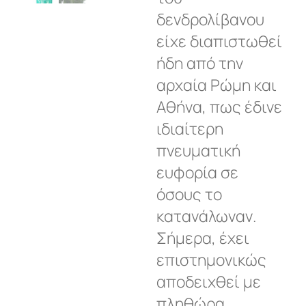
δενδρολίβανου
είχε διαπιστωθεί
ήδη από την
αρχαία Ρώμη και
Αθήνα, πως έδινε
ιδιαίτερη
πνευματική
ευφορία σε
όσους το
κατανάλωναν.
Σήμερα, έχει
επιστημονικώς
αποδειχθεί με
πληθώρα