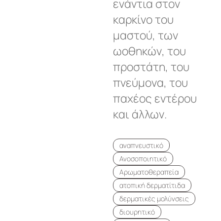
ενάντια στον
καρκίνο του
μαστού, των
ωοθηκών, του
προστάτη, του
πνεύμονα, του
παχέος εντέρου
και άλλων.
αναπνευστικό
Ανοσοποιητικό
Αρωματοθεραπεία
ατοπική δερματίτιδα
δερματικές μολύνσεις
διουρητικό