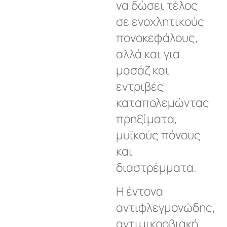
να δώσει τέλος
σε ενοχλητικούς
πονοκεφάλους,
αλλά και για
μασάζ και
εντριβές
καταπολεμώντας
πρηξίματα,
μυϊκούς πόνους
και
διαστρέμματα.
Η έντονα
αντιφλεγμονώδης,
αντιμικροβιακή,