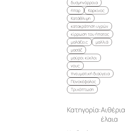
δυσμηνόρροια
ήπαρ
Καρκίνος
Κατάθλιψη
κατακράτηση υγρών
κίρρωση του ήπατος
μαλάξεις
μαλλιά
μασάζ
μαύροι κύκλοι
νους
πνευματική διαύγεια
Πονοκέφαλος
Τριχόπτωση
Κατηγορία:
Αιθέρια
έλαια