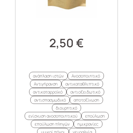
2,50
€
ανάπλαση ιστών
Ανοσοποιητικό
Αντιγήρανση
αντικαταθλιπτικό
αντικαταρροϊκό
αντιοξειδωτικό
αντισπασμωδικό
αποτοξίνωση
διουρητικό
ενίσχυση ανοσοποιητικού
επούλωση
επούλωση πληγών
ημικρανίες
μυικοί πόνοι
νευραλγία