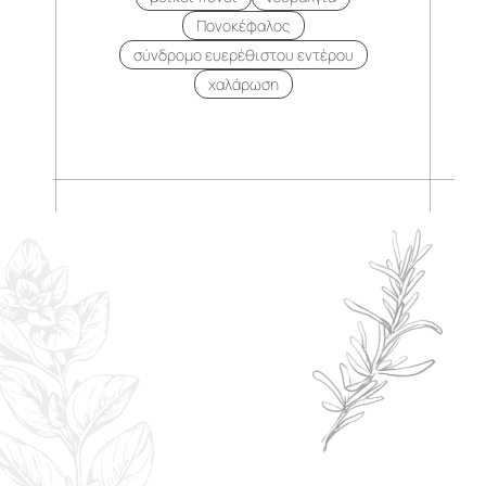
Πονοκέφαλος
σύνδρομο ευερέθιστου εντέρου
χαλάρωση
.