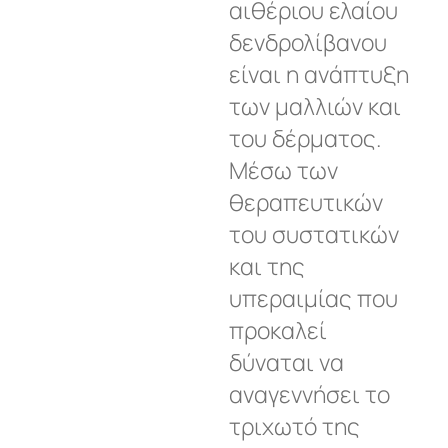
αιθέριου ελαίου
δενδρολίβανου
είναι η ανάπτυξη
των μαλλιών και
του δέρματος.
Μέσω των
θεραπευτικών
του συστατικών
και της
υπεραιμίας που
προκαλεί
δύναται να
αναγεννήσει το
τριχωτό της