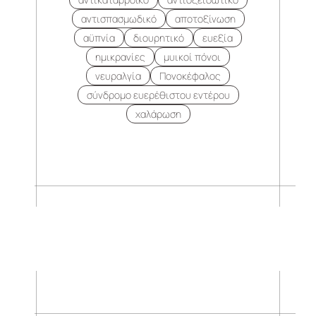
αντισπασμωδικό
αποτοξίνωση
αϋπνία
διουρητικό
ευεξία
ημικρανίες
μυικοί πόνοι
νευραλγία
Πονοκέφαλος
σύνδρομο ευερέθιστου εντέρου
χαλάρωση
.
.