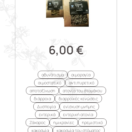
6,00
€
αδυνάτισμα
αιμοραγία
αιμοστατικό
αντιπυρετικό
αποτοξίνωση
ατονία του στομάχου
διάρροια
διαρροϊκές κενώσεις
Δυσπεψία
ενίσχυση μνήμης
εντερικά
εντερική ατονία
Ζάχαρος
ημικρανίες
ηρεμιστικό
κακοσμία
κακοσμία του στόματος