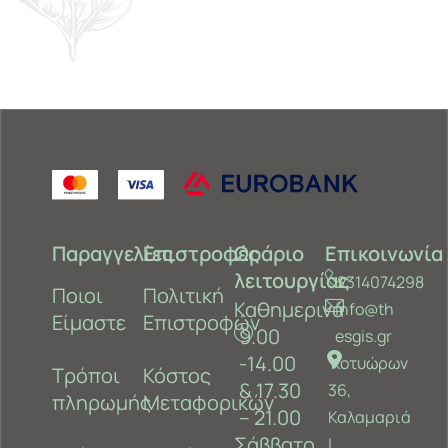
Παραγγελίες
Επιστροφές
Ωράριο
Επικοινωνία
λειτουργίας
2314074298
Ποιοι
Πολιτική
Καθημερινά
info@th
Είμαστε
Επιστροφών
9.00
esgis.gr
-14.00
Κοτυώρων
Τρόποι
Κόστος
& 17.30
36,
πληρωμής
Μεταφορικών
– 21.00
Καλαμαριά
Σάββατο
‎|