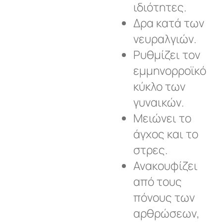
ιδιότητες.
Δρα κατά των
νευραλγιών.
Ρυθμίζει τον
εμμηνορροϊκό
κύκλο των
γυναικών.
Μειώνει το
άγχος και το
στρες.
Ανακουφίζει
από τους
πόνους των
αρθρώσεων,