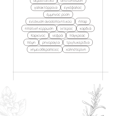
αιμοστατικό
αποτοηίνωση
γαλακτόρροια
εγκέφαλος
έμμηνος ρύση
ενίσχυση ανοσοποιητικού
ήπαρ
ηπατική κίρρωση
ίκτερος
καρδιά
Καρκίνος
νεφρά
πάγκρεας
πέψη
ρηνοραγία
τριγλυκερίδια
χημειοθεραπείες
χοληστερίνη
.