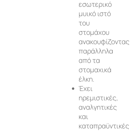
εσωτερικό
μυικό ιστό
του
στομάχου
ανακουφίζοντας
παράλληλα
από τα
στομαχικά
έλκη.
Έχει
ηρεμιστικές,
αναλγητικές
και
καταπραϋντικές