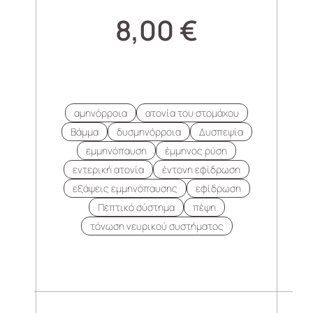
8,00
€
αμηνόρροια
ατονία του στομάχου
Βάμμα
δυσμηνόρροια
Δυσπεψία
εμμηνόπαυση
έμμηνος ρύση
εντερική ατονία
έντονη εφίδρωση
εξάψεις εμμηνόπαυσης
εφίδρωση
Πεπτικό σύστημα
πέψη
τόνωση νευρικού συστήματος
.