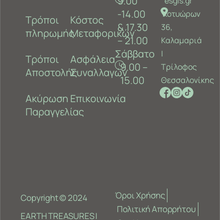
9.00
esgis.gr
-14.00
Κοτυώρων
Τρόποι
Κόστος
& 17.30
36,
πληρωμής
Μεταφορικών
– 21.00
Καλαμαριά
Σάββατο
‎|
Τρόποι
Ασφάλεια
9.00 –
Τρίλοφος
Αποστολής
Συναλλαγών
15.00
Θεσσαλονίκης
Ακύρωση
Επικοινωνία
Παραγγελίας
Όροι Χρήσης
Copyright © 2024
Πολιτική Απορρήτου
EARTH TREASURES |