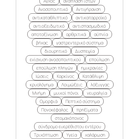
Άγχος
ανάπλαση ιστών
Ανοσοποιητικό
Αντιγήρανση
αντικαταθλιπτικό
αντικαταρροϊκό
αντιοξειδωτικό
αντισπασμωδικό
αποτοξίνωση
αρθριτικά
αϋπνία
βήχας
γαστρεντερικό σύστημα
διουρητικό
Δυσπεψία
ενίσχυση ανοσοποιητικού
επούλωση
επούλωση πληγών
ημικρανίες
Ιώσεις
Καρκίνος
Κατάθλιψη
κρυολόγημα
Λοιμώξεις
λόξυγγας
Μνήμη
μυικοί πόνοι
νευραλγία
Ομορφιά
Πεπτικό σύστημα
Πονοκέφαλος
πρηξίματα
στομαχόπονος
σύνδρομο ευερέθιστου εντέρου
Τριχόπτωση
Υγεία
χαλάρωση