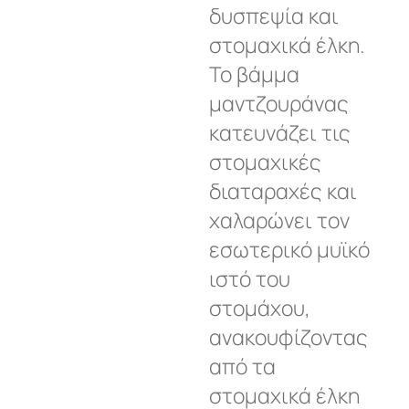
δυσπεψία και
στομαχικά έλκη.
Το βάμμα
μαντζουράνας
κατευνάζει τις
στομαχικές
διαταραχές και
χαλαρώνει τον
εσωτερικό μυϊκό
ιστό του
στομάχου,
ανακουφίζοντας
από τα
στομαχικά έλκη