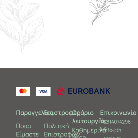
Παραγγελίες
Επιστροφές
Ωράριο
Επικοινωνία
λειτουργίας
2314074298
Ποιοι
Πολιτική
Καθημερινά
info@th
Είμαστε
Επιστροφών