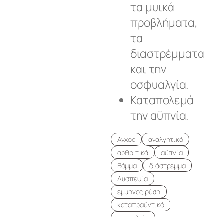
τα μυικά
προβλήματα,
τα
διαστρέμματα
και την
οσφυαλγία.
Καταπολεμά
την αϋπνία.
Άγχος
αναλγητικό
αρθριτικά
αϋπνία
Βάμμα
διάστρεμμα
Δυσπεψία
έμμηνος ρύση
καταπραϋντικό