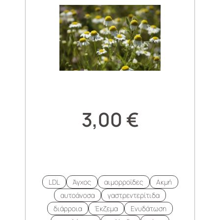
3,00
€
LDL
Άγχος
αιμορροϊδες
Ακμή
αυτοάνοσα
γαστρεντερίτιδα
διάρροια
Έκζεμα
Ενυδάτωση