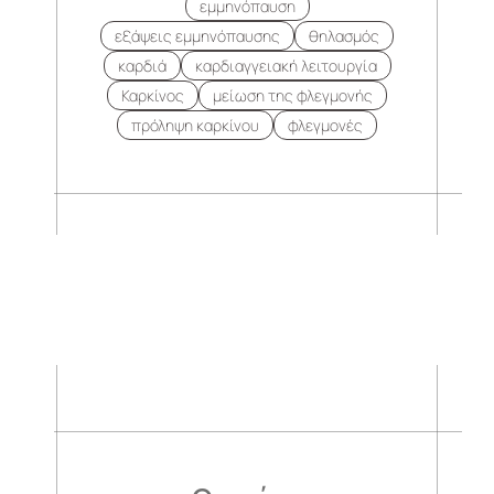
εμμηνόπαυση
εξάψεις εμμηνόπαυσης
θηλασμός
καρδιά
καρδιαγγειακή λειτουργία
Καρκίνος
μείωση της φλεγμονής
πρόληψη καρκίνου
φλεγμονές
.
.