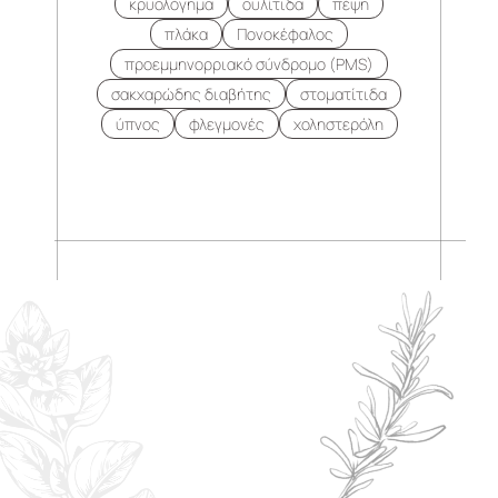
κρυολόγημα
ουλίτιδα
πέψη
πλάκα
Πονοκέφαλος
προεμμηνορριακό σύνδρομο (PMS)
σακχαρώδης διαβήτης
στοματίτιδα
ύπνος
φλεγμονές
χοληστερόλη
.