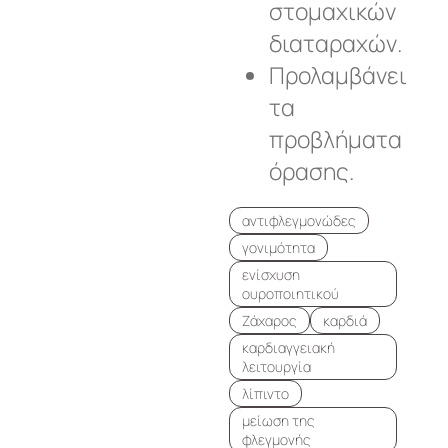
στομαχικών
διαταραχών.
Προλαμβάνει
τα
προβλήματα
όρασης.
αντιφλεγμονώδες
γονιμότητα
ενίσχυση
ουροποιητικού
Ζάχαρος
καρδιά
καρδιαγγειακή
λειτουργία
λίπιντο
μείωση της
φλεγμονής