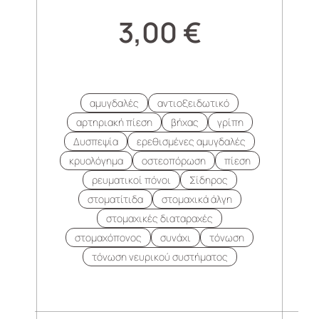
3,00
€
αμυγδαλές
αντιοξειδωτικό
αρτηριακή πίεση
βήχας
γρίπη
Δυσπεψία
ερεθισμένες αμυγδαλές
κρυολόγημα
οστεοπόρωση
πίεση
ρευματικοί πόνοι
Σίδηρος
στοματίτιδα
στομαχικά άλγη
στομαχικές διαταραχές
στομαχόπονος
συνάχι
τόνωση
τόνωση νευρικού συστήματος