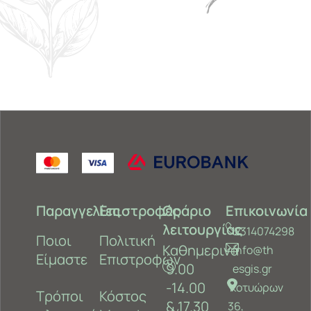
Παραγγελίες
Επιστροφές
Ωράριο
Επικοινωνία
λειτουργίας
2314074298
Ποιοι
Πολιτική
Καθημερινά
info@th
Είμαστε
Επιστροφών
9.00
esgis.gr
-14.00
Κοτυώρων
Τρόποι
Κόστος
& 17.30
36,