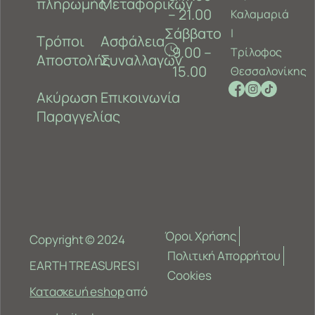
πληρωμής
Μεταφορικών
– 21.00
Καλαμαριά
Σάββατο
‎|
Τρόποι
Ασφάλεια
9.00 –
Τρίλοφος
Αποστολής
Συναλλαγών
15.00
Θεσσαλονίκης
Ακύρωση
Επικοινωνία
Παραγγελίας
Όροι Χρήσης
Copyright © 2024
Πολιτική Απορρήτου
EARTH TREASURES |
Cookies
Κατασκευή eshop
από