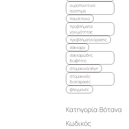
ουροποιητικό
σύστημα
παυσίπονο
προβλήματα
γονιμότητας
προβλήματα όρασης
σάκχαρο
σακχαρώδης
διαβήτης
στομαχικά άλγη
στομαχικές
διαταραχές
φλεγμονές
Κατηγορία:
Βότανα
Κωδικός